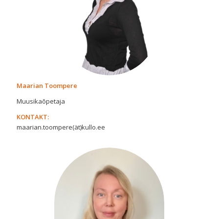
Maarian Toompere
Muusikaõpetaja
KONTAKT:
maarian.toompere(ät)kullo.ee