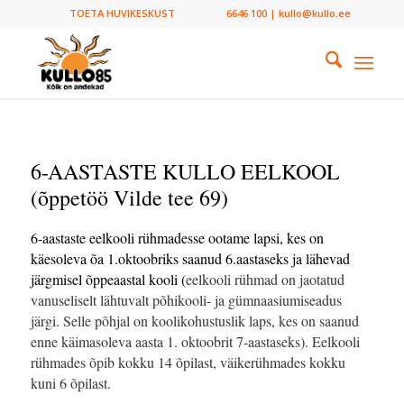
TOETA HUVIKESKUST
6646 100 | kullo@kullo.ee
6-AASTASTE KULLO EELKOOL
(õppetöö Vilde tee 69)
6-aastaste eelkooli rühmadesse ootame lapsi, kes on
käesoleva õa 1.oktoobriks saanud 6.aastaseks ja lähevad
järgmisel õppeaastal kooli (
eelkooli rühmad on jaotatud
vanuseliselt lähtuvalt põhikooli- ja gümnaasiumiseadus
järgi. Selle põhjal on koolikohustuslik laps, kes on saanud
enne käimasoleva aasta 1. oktoobrit 7-aastaseks). Eelkooli
rühmades õpib kokku 14 õpilast, väikerühmades kokku
kuni 6 õpilast.