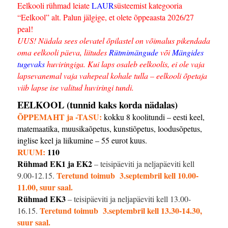
Eelkooli rühmad leiate
LAUR
süsteemist kategooria
“Eelkool” alt. Palun jälgige, et olete õppeaasta 2026/27
peal!
UUS! Nädala sees olevatel õpilastel on võimalus pikendada
oma eelkooli päeva, liitudes
Rütmimängude
või
Mängides
tugevaks
huviringiga. Kui laps osaleb eelkoolis, ei ole vaja
lapsevanemal vaja vahepeal kohale tulla – eelkooli õpetaja
viib lapse ise valitud huviringi tundi.
EELKOOL (tunnid kaks korda nädalas)
ÕPPEMAHT ja -TASU:
kokku 8 koolitundi – eesti keel,
matemaatika, muusikaõpetus, kunstiõpetus, loodusõpetus,
inglise keel ja liikumine – 55 eurot kuus.
RUUM:
110
Rühmad EK1 ja EK2
– teisipäeviti ja neljapäeviti kell
Teretund toimub 3.septembril kell 10.00-
9.00-12.15.
11.00, suur saal.
Rühmad EK3
– teisipäeviti ja neljapäeviti kell 13.00-
Teretund toimub 3.septembril kell 13.30-14.30,
16.15.
suur saal.