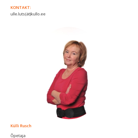
KONTAKT:
ulle.luts(ät)kullo.ee
Külli Rusch
Õpetaja