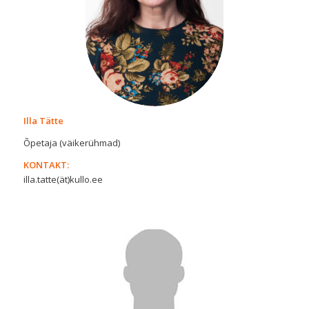
Illa Tätte
Õpetaja (väikerühmad)
KONTAKT:
illa.tatte(ät)kullo.ee