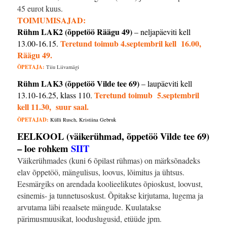
45 eurot kuus.
TOIMUMISAJAD:
Rühm LAK2 (õppetöö Räägu 49)
– neljapäeviti kell
Teretund toimub 4
.septembril kell 16.00,
13.00-16.15.
Räägu 49.
ÕPETAJA
:
Tiiu Liivamägi
Rühm LAK3 (õppetöö Vilde tee 69)
–
laupäeviti kell
Teretund toimub 5.septembril
13.10-16.25, klass 110.
kell 11.30, suur saal.
ÕPETAJAD
:
Külli Rusch, Kristiina Gebruk
EELKOOL (väikerühmad, õppetöö Vilde tee 69)
– loe rohkem
SIIT
Väikerühmades (kuni 6 õpilast rühmas) on märksõnadeks
elav õppetöö, mängulisus, loovus, lõimitus ja ühtsus.
Eesmärgiks on arendada koolieelikutes õpioskust, loovust,
esinemis- ja tunnetusoskust. Õpitakse kirjutama, lugema ja
arvutama läbi reaalsete mängude. Kuulatakse
pärimusmuusikat, looduslugusid, etüüde jpm.