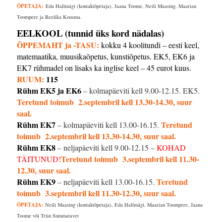
ÕPETAJA:
Eda Hallmägi (kontaktõpetaja), Jaana Toome, Neili Maasing, Maarian
Toompere ja Reelika Koosma.
EELKOOL (tunnid üks kord nädalas)
ÕPPEMAHT ja -TASU:
kokku 4 koolitundi – eesti keel,
matemaatika, muusikaõpetus, kunstiõpetus. EK5, EK6 ja
EK7 rühmadel on lisaks ka inglise keel – 45 eurot kuus.
RUUM:
115
Rühm EK5 ja EK6
– kolmapäeviti kell 9.00-12.15. EK5.
Teretund toimub 2.septembril kell 13.30-14.30, suur
saal.
Rühm EK7
Teretund
– kolmapäeviti kell 13.00-16.15.
toimub 2.septembril kell 13.30-14.30, suur saal.
Rühm EK8
– neljapäeviti kell 9.00-12.15 –
KOHAD
Teretund toimub 3.septembril kell 11.30-
TÄITUNUD!
12.30, suur saal.
Rühm EK9
Teretund
– neljapäeviti kell 13.00-16.15.
toimub 3.septembril kell 11.30-12.30, suur saal.
ÕPETAJA:
Neili Maasing (kontaktõpetaja), Eda Hallmägi, Maarian Toompere, Jaana
Toome või Triin Summatavet