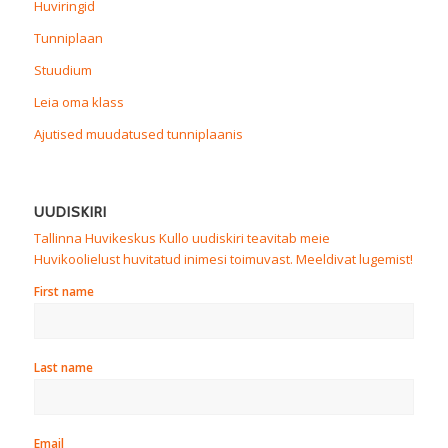
Huviringid
Tunniplaan
Stuudium
Leia oma klass
Ajutised muudatused tunniplaanis
UUDISKIRI
Tallinna Huvikeskus Kullo uudiskiri teavitab meie
Huvikoolielust huvitatud inimesi toimuvast. Meeldivat lugemist!
First name
Last name
Email