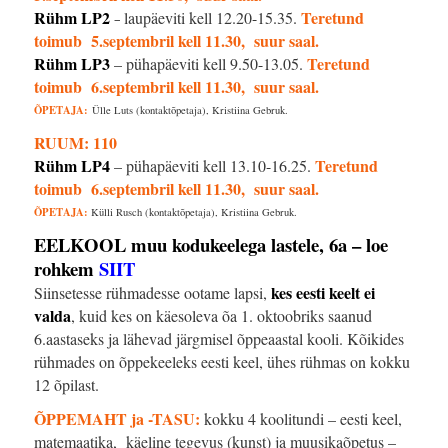
Rühm LP2
Teretund
laupäeviti kell 12.20-15.35.
–
toimub 5.septembril kell 11.30, suur saal.
Rühm LP3
Teretund
– pühapäeviti kell 9.50-13.05.
toimub 6.septembril kell 11.30, suur saal.
ÕPETAJA:
Ülle Luts (kontaktõpetaja), Kristiina Gebruk.
RUUM: 110
Rühm LP4
Teretund
– pühapäeviti kell 13.10-16.25.
toimub 6.septembril kell 11.30, suur saal.
ÕPETAJA:
Külli Rusch (kontaktõpetaja), Kristiina Gebruk.
EELKOOL muu kodukeelega lastele, 6a – loe
rohkem
SIIT
kes eesti keelt ei
Siinsetesse rühmadesse ootame lapsi,
valda
, kuid kes on käesoleva õa 1. oktoobriks saanud
6.aastaseks ja lähevad järgmisel õppeaastal kooli. Kõikides
rühmades on õppekeeleks eesti keel, ühes rühmas on kokku
12 õpilast.
ÕPPEMAHT ja -TASU:
kokku 4 koolitundi – eesti keel,
matemaatika, käeline tegevus (kunst) ja muusikaõpetus –