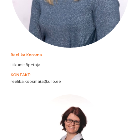
Reelika Koosma
Liikumisõpetaja
KONTAKT:
reelika.koosma(ät)kullo.ee