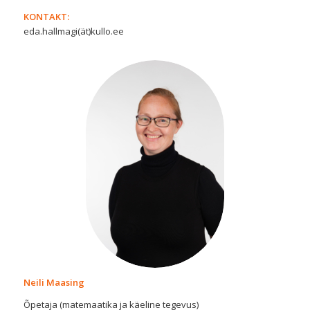
KONTAKT:
eda.hallmagi(ät)kullo.ee
Neili Maasing
Õpetaja (matemaatika ja käeline tegevus)