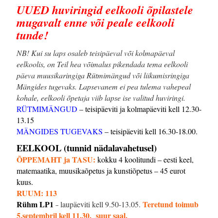
UUED huviringid eelkooli õpilastele
mugavalt enne või peale eelkooli
tunde!
NB! Kui su laps osaleb teisipäeval või kolmapäeval
eelkoolis, on Teil hea võimalus pikendada tema eelkooli
päeva muusikaringiga Rütmimängud või liikumisringiga
Mängides tugevaks. Lapsevanem ei pea tulema vahepeal
kohale, eelkooli õpetaja viib lapse ise valitud huviringi.
RÜTMIMÄNGUD
– teisipäeviti ja kolmapäeviti kell 12.30-
13.15
MÄNGIDES TUGEVAKS
– teisipäeviti kell 16.30-18.00.
EELKOOL (tunnid nädalavahetusel)
ÕPPEMAHT ja TASU:
kokku 4 koolitundi – eesti keel,
matemaatika, muusikaõpetus ja kunstiõpetus – 45 eurot
kuus.
RUUM: 113
Rühm LP1
Teretund toimub
laupäeviti kell 9.50-13.05.
–
5.septembril kell 11.30, suur saal.