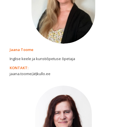
Jaana Toome
Inglise keele ja kunstiõpetuse õpetaja
KONTAKT:
jaana.toome(ät)kullo.ee