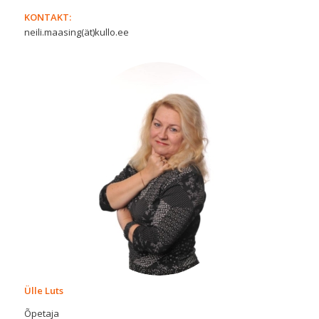
KONTAKT:
neili.maasing(ät)kullo.ee
Ülle Luts
Õpetaja