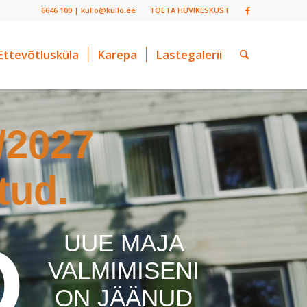
6646 100 | kullo@kullo.ee
TOETA HUVIKESKUST
Ettevõtlusküla
Karepa
Lastegalerii
/2027
tud.
O
UUE MAJA
VALMIMISENI
ON JÄÄNUD