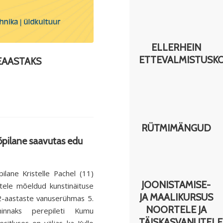
ELLERHEIN
ETTEVALMISTUSK
EAASTAKS
RÜTMIMÄNGUD
i õpilane saavutas edu
pilane Kristelle Pachel (11)
JOONISTAMISE-
ele mõeldud kunstinäituse
JA MAALIKURSUS
2-aastaste vanuserühmas 5.
NOORTELE JA
hinnaks perepileti Kumu
TÄISKASVANUTELE