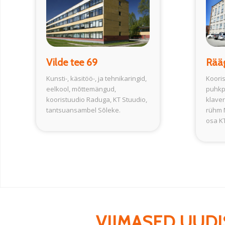
Vilde tee 69
Rää
Kunsti-, käsitöö-, ja tehnikaringid,
Kooris
eelkool, mõttemängud,
puhkpi
kooristuudio Raduga, KT Stuudio,
klaver
tantsuansambel Sõleke.
rühm M
osa KT
VIIMASED UUDI