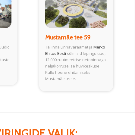
Mustamäe tee 59
tuudio
Tallinna Linnavaraamet ja
Merko
Ehitus Eesti
sõlmisid lepingu uue,
staste
12 000 ruutmeetrise netopinnaga
neljakorruselise huvikeskuse
Kullo hoone ehitamiseks
Mustamäe teele.
IRINGIDE VALIK: