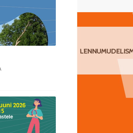
LENNUMUDELISM
.
RADUGA
MUDILASKOOR
IT- JA
ARVUTIRING