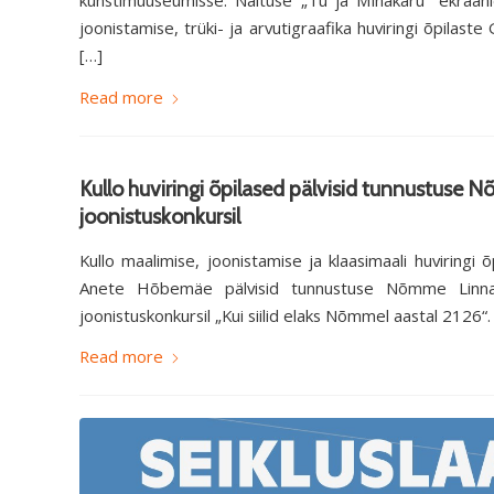
kunstimuuseumisse. Näituse „Tu ja Minakaru“ ekraanie
joonistamise, trüki- ja arvutigraafika huviringi õpilaste
[…]
Read more
Kullo huviringi õpilased pälvisid tunnustuse
joonistuskonkursil
Kullo maalimise, joonistamise ja klaasimaali huviringi õ
Anete Hõbemäe pälvisid tunnustuse Nõmme Linnao
joonistuskonkursil „Kui siilid elaks Nõmmel aastal 2126“.
Read more