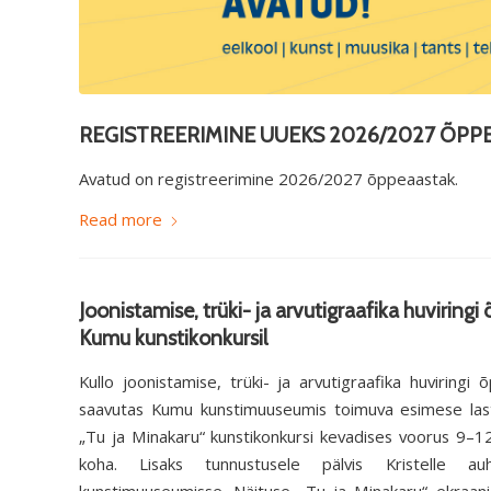
REGISTREERIMINE UUEKS 2026/2027 ÕPP
Avatud on registreerimine 2026/2027 õppeaastak.
Read more
Joonistamise, trüki- ja arvutigraafika huviring
Kumu kunstikonkursil
Kullo joonistamise, trüki- ja arvutigraafika huviringi õ
saavutas Kumu kunstimuuseumis toimuva esimese last
„Tu ja Minakaru“ kunstikonkursi kevadises voorus 9–1
koha. Lisaks tunnustusele pälvis Kristelle au