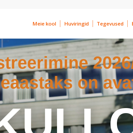
Meie kool
Huviringid
Tegevused
streerimine 2026
eaastaks on ava
KULL