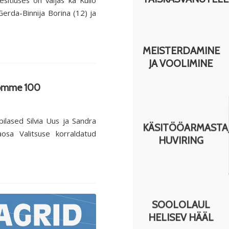
sitluses on väljas ka Kullo
 Gerda-Binnija Borina (12) ja
MEISTERDAMINE
JA VOOLIMINE
 Nõmme 100
pilased Silvia Uus ja Sandra
KÄSITÖÖARMASTA
sa Valitsuse korraldatud
HUVIRING
SOOLOLAUL
HELISEV HÄÄL