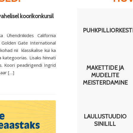
ahelisel koorikonkursil
PUHKPILLIORKEST
a Ühendriikides California
6 Golden Gate International
kohad nii klassikalise kui ka
kategoorias. Lisaks hinnati
ks. Koori peadirigendi Ingrid
MAKETTIDE JA
uaar […]
MUDELITE
MEISTERDAMINE
LAULUSTUUDIO
SINILILL