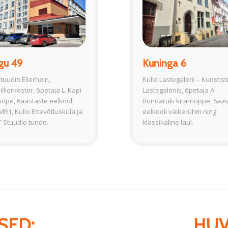
gu 49
Kuninga 6
tuudio Ellerhein,
Kullo Lastegalerii – Kunstis
lliorkester, õpetaja L. Kapi
Lastegaleriis, õpetaja A.
iõpe, 6aastaste eelkooli
Bondaruki kitarriõppe, 6aa
R1, Kullo Ettevõtlusküla ja
eelkooli väikerühm ning
 Stuudio tunde.
klassikaline laul.
SED:
HUV