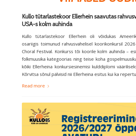
Kullo tütarlastekoor Ellerhein saavutas rahvusv
USA-s kolm auhinda
Kullo tütarlastekoor Ellerhein oli võidukas Ameerik
osariigis toimunud rahvusvahelisel koorikonkursil 202
Choral Festival. Konkurss tõi koorile kolm auhinda – esi
folkmuusika kategoorias ning teise koha gospelmuusika 
kõiki Ellerheina konkursiesinemisi kulddiplomi väärilise
Kõrvitsa sõnul pälvisid nii Ellerheina esitus kui ka repert
Read more