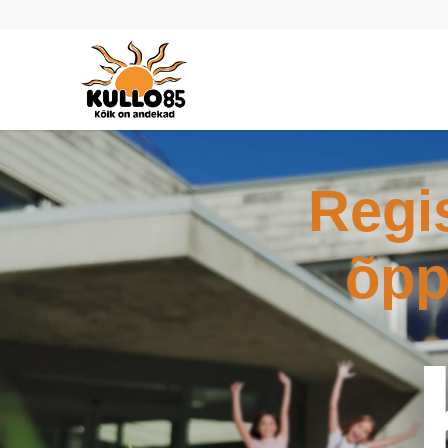
Regi
õpp