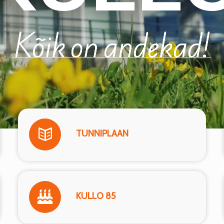
Kõik on andekad!
TUNNIPLAAN
KULLO 85