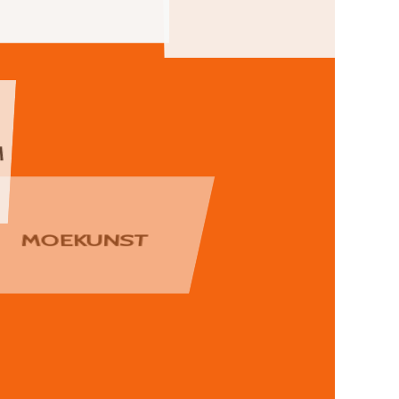
MOEKUNST
EELKOOL
KANDLEÕPE
MÕTTEMÄNGUD
VÄIKELASTE
MAALIMINE,
LAULU-,
JOONISTAMINE,
TANTSU- JA
KLAASIMAAL