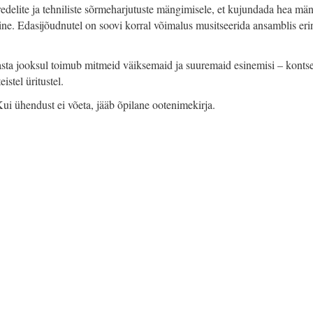
delite ja tehniliste sõrmeharjutuste mängimisele, et kujundada hea män
ine. Edasijõudnutel on soovi korral võimalus musitseerida ansamblis eri
aasta jooksul toimub mitmeid väiksemaid ja suuremaid esinemisi – konts
stel üritustel.
ui ühendust ei võeta, jääb õpilane ootenimekirja.