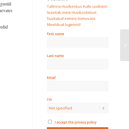
gustiil
Tallinna Huvikeskus Kullo uudiskiri
nevates
teavitab meie Huvikoolielust
huvitatud inimesi toimuvast.
Meeldivat lugemist!
erdid
First name
KI
Last name
Email
I'm
I accept the privacy policy