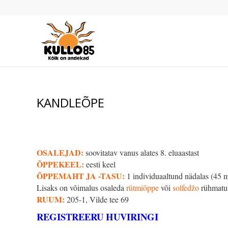
KANDLEÕPE
OSALEJAD:
soovitatav vanus alates 8. eluaastast
ÕPPEKEEL:
eesti keel
ÕPPEMAHT JA -TASU:
1 individuaaltund nädalas (45 m
Lisaks on võimalus osaleda
rütmiõppe
või
solfedžo
rühmatun
RUUM:
205-1, Vilde tee 69
REGISTREERU HUVIRINGI