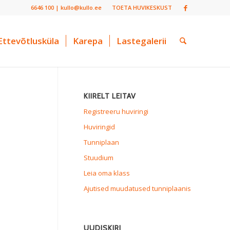
6646 100 | kullo@kullo.ee
TOETA HUVIKESKUST
Ettevõtlusküla
Karepa
Lastegalerii
KIIRELT LEITAV
Registreeru huviringi
Huviringid
Tunniplaan
Stuudium
Leia oma klass
Ajutised muudatused tunniplaanis
UUDISKIRI