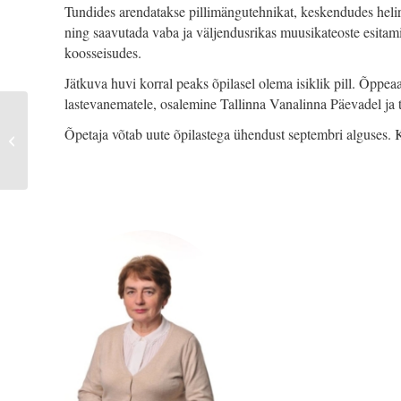
Tundides arendatakse pillimängutehnikat, keskendudes helire
ning saavutada vaba ja väljendusrikas muusikateoste esitam
koosseisudes.
Jätkuva huvi korral peaks õpilasel olema isiklik pill. Õppe
lastevanematele, osalemine Tallinna Vanalinna Päevadel ja tei
Õpetaja võtab uute õpilastega ühendust septembri alguses. K
INSTRUMENTAALANSAMBEL SÕLEKE