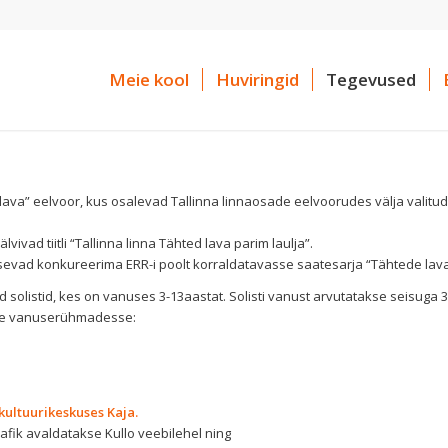
Meie kool
Huviringid
Tegevused
lava” eelvoor, kus osalevad Tallinna linnaosade eelvoorudes välja valitu
ivad tiitli “Tallinna linna Tähted lava parim laulja”.
äsevad konkureerima ERR-i poolt korraldatavasse saatesarja “Tähtede lava
 solistid, kes on vanuses 3-13aastat. Solisti vanust arvutatakse seisuga 3
esse vanuserühmadesse:
kultuurikeskuses Kaja.
fik avaldatakse Kullo veebilehel ning