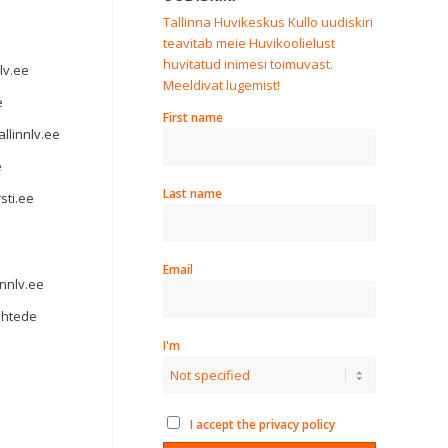
Tallinna Huvikeskus Kullo uudiskiri
teavitab meie Huvikoolielust
huvitatud inimesi toimuvast.
lv.ee
Meeldivat lugemist!
e
First name
llinnlv.ee
e
Last name
sti.ee
Email
nnlv.ee
ähtede
I'm
I accept the privacy policy