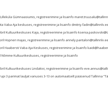
 Lilleküla Gümnaasiumis, registreerimine ja lisainfo
maret.truusalu@tallinn
rita Vaba Aja keskuses, registreerimine ja lisainfo
dmitriy.fadin@tallinnlv.e
il Kultuurikeskuses Kaja, registreerimine ja lisainfo
ksenia.paskovski@ta
il Hopneri majas, registreerimine ja lisainfo
annely.pantalon@tallinnlv.e
ril Haabersti Vaba Aja Keskuses, registreerimine ja lisainfo
kaidi@haaber
 Nõmme Kultuurikeskuses, registreerimine ja lisainfo
il Kultuurikeskuses Lindakivi, registreerimine ja lisainfo
eve.annus@talli
rupi 3 parimat lauljat vanuses 3-13 on automaatselt pääsenud Tallinna “T