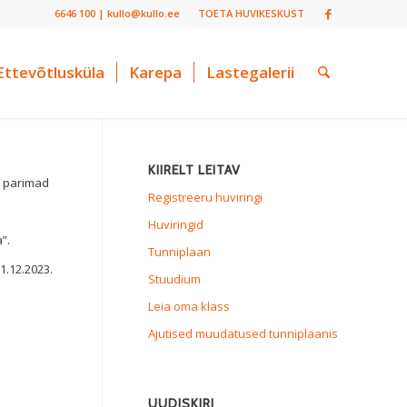
6646 100 | kullo@kullo.ee
TOETA HUVIKESKUST
Ettevõtlusküla
Karepa
Lastegalerii
KIIRELT LEITAV
d parimad
Registreeru huviringi
Huviringid
”.
Tunniplaan
1.12.2023.
Stuudium
Leia oma klass
Ajutised muudatused tunniplaanis
UUDISKIRI