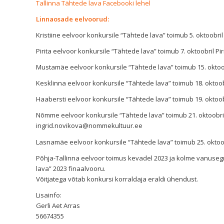
Tallinna Tähtede lava Facebooki lehel
Linnaosade eelvoorud:
Kristiine eelvoor konkursile “Tähtede lava” toimub 5. oktoobril
Pirita eelvoor konkursile “Tähtede lava” toimub 7. oktoobril Pi
Mustamäe eelvoor konkursile “Tähtede lava” toimub 15. oktoobr
Kesklinna eelvoor konkursile “Tähtede lava” toimub 18. oktoobr
Haabersti eelvoor konkursile “Tähtede lava” toimub 19. oktoob
Nõmme eelvoor konkursile “Tähtede lava” toimub 21. oktoobril
ingrid.novikova@nommekultuur.ee
Lasnamäe eelvoor konkursile “Tähtede lava” toimub 25. oktoobr
Põhja-Tallinna eelvoor toimus kevadel 2023 ja kolme vanuseg
lava” 2023 finaalvooru.
Võitjatega võtab konkursi korraldaja eraldi ühendust.
Lisainfo:
Gerli Aet Arras
56674355