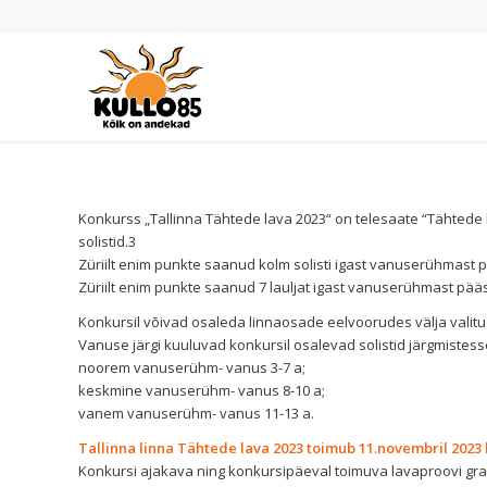
Konkurss „Tallinna Tähtede lava 2023“ on telesaate “Tähtede 
solistid.3
Züriilt enim punkte saanud kolm solisti igast vanuserühmast pälv
Züriilt enim punkte saanud 7 lauljat igast vanuserühmast pä
Konkursil võivad osaleda linnaosade eelvoorudes välja valitud
Vanuse järgi kuuluvad konkursil osalevad solistid järgmist
noorem vanuserühm- vanus 3-7 a;
keskmine vanuserühm- vanus 8-10 a;
vanem vanuserühm- vanus 11-13 a.
Tallinna linna Tähtede lava 2023 toimub 11.novembril 2023 
Konkursi ajakava ning konkursipäeval toimuva lavaproovi graa