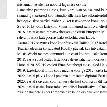
mis annab lastele hea noodist lugemise oskuse .
ELLERHEIN MUDILASKOOR
Esinetakse peamiselt Eestis, kuid korduvalt on osaletud ka r
saanud iga-aastased kooristuudio Ellerhein kevadkontserdid 
heategevuskontserdid. Vabariiklikel lastekooride konkurssid
Suvel 2015 võitis lastekoor Viinis toimunud rahvusvahelisel
2016. aastal osaleti rahvusvahelisel konkursil European Mus
rahvamuusika kategoorias kaks esikohta cum laude.
Aastal 2017 saavutas koor koorifestivalil Tallinn 2017 laste
Teatriakadeemia korraldatud Kodály päeval, kus tutvustati 
Music Weeki raames toimunud uue eesti koorimuusika konts
2018. aasta suvel osales lastekoor rahvusvahelisel koorifest
Hooajal 2018/2019 osaleti Eitan Steinbergi teose “Sod Ha’k
2019. Lastekooril ilmus koos mudilaskooriga 2017. aasta 
2022. aastal pälvis koor I preemia cum laude diplomi Eesti l
2023. aastal saavutas koor rahvusvahelisel koorifestivalil Ta
2024. aastal osales koor rahvusvahelisel koorifestivalil Cr
2026.aastal pälvis koor I preemia cum laude diplomi Eesti last