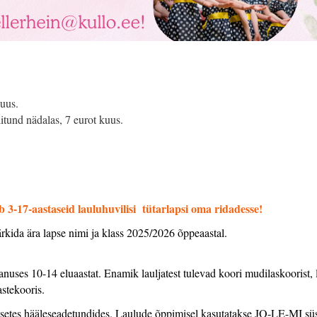
kuus.
litund nädalas, 7 eurot kuus.
.
 3-17-aastaseid lauluhuvilisi tütarlapsi oma ridadesse!
ida ära lapse nimi ja klass 2025/2026 õppeaastal.
anuses 10-14 eluaastat. Enamik lauljatest tulevad koori mudilaskoorist,
astekooris.
alsetes hääleseadetundides. Laulude õppimisel kasutatakse JO-LE-MI sü