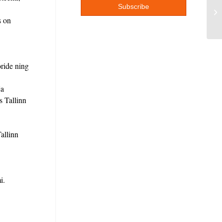
EL
s on
oride ning
ja
s Tallinn
allinn
i.