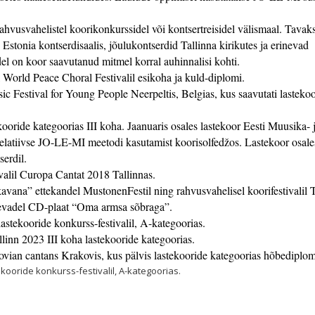
ahvusvahelistel koorikonkurssidel või kontsertreisidel välismaal. Tavak
Estonia kontserdisaalis, jõulukontserdid Tallinna kirikutes ja erinevad
el on koor saavutanud mitmel korral auhinnalisi kohti.
 World Peace Choral Festivalil esikoha ja kuld-diplomi.
ic Festival for Young People Neerpeltis, Belgias, kus saavutati lasteko
kooride kategoorias III koha. Jaanuaris osales lastekoor Eesti Muusika- 
relatiivse JO-LE-MI meetodi kasutamist koorisolfedžos. Lastekoor osale
erdil.
ivalil Curopa Cantat 2018 Tallinnas.
avana” ettekandel MustonenFestil ning rahvusvahelisel koorifestivalil T
kevadel CD-plaat “Oma armsa sõbraga”.
astekooride konkurss-festivalil, A-kategoorias.
llinn 2023 III koha lastekooride kategoorias.
acovian cantans Krakovis, kus pälvis lastekooride kategoorias hõbediplom
ekooride konkurss-festivalil, A-kategoorias.