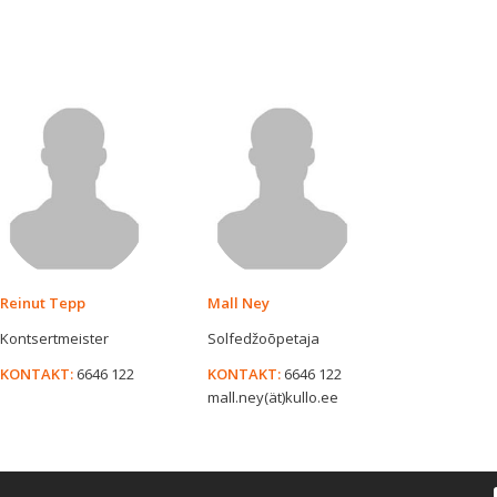
Reinut Tepp
Mall Ney
Kontsertmeister
Solfedžoõpetaja
KONTAKT:
6646 122
KONTAKT:
6646 122
mall.ney(ät)kullo.ee