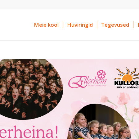
Meie kool
Huviringid
Tegevused