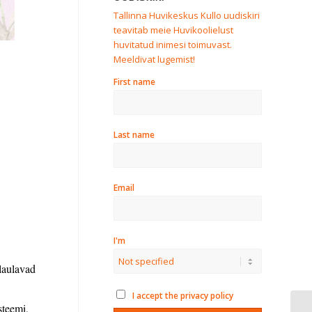
Tallinna Huvikeskus Kullo uudiskiri
teavitab meie Huvikoolielust
huvitatud inimesi toimuvast.
Meeldivat lugemist!
First name
Last name
Email
I'm
 laulavad
I accept the privacy policy
steemi,