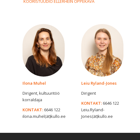
KOORISTUUDIO ELLERHEIN ÕPPEKAVA
Ilona Muhel
Leiu Ryland-Jones
Dirigent, kultuuritöö
Dirigent
korraldaja
KONTAKT:
6646 122
KONTAKT:
6646 122
Leiu.Ryland-
ilona.muhel(ät)kullo.ee
Jones(ät)kullo.ee