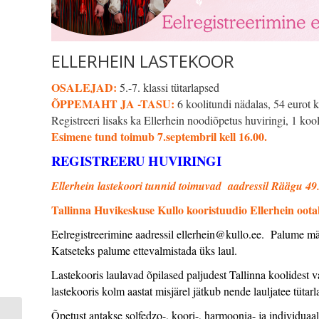
ELLERHEIN LASTEKOOR
OSALEJAD:
5.-7. klassi tütarlapsed
ÕPPEMAHT JA -TASU:
6 koolitundi nädalas, 54 eurot 
Registreeri lisaks ka Ellerhein noodiõpetus huviringi, 1 koo
Esimene tund toimub 7.septembril kell 16.00.
REGISTREERU HUVIRINGI
E
llerhein lastekoori tunnid toimuvad aadressil Räägu 49
Tallinna Huvikeskuse Kullo kooristuudio Ellerhein ootab
Eelregistreerimine aadressil
ellerhein@kullo.ee.
Palume märk
Katseteks palume ettevalmistada üks laul.
Lastekooris laulavad õpilased paljudest Tallinna koolidest v
lastekooris kolm aastat misjärel jätkub nende lauljatee tütarl
Õpetust antakse solfedzo-, koori-, harmoonia- ja individua