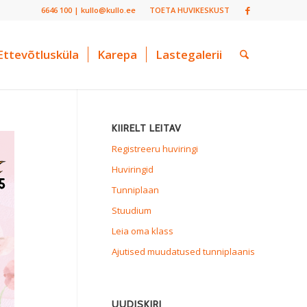
6646 100 | kullo@kullo.ee
TOETA HUVIKESKUST
Ettevõtlusküla
Karepa
Lastegalerii
KIIRELT LEITAV
Registreeru huviringi
Huviringid
Tunniplaan
Stuudium
Leia oma klass
Ajutised muudatused tunniplaanis
UUDISKIRI