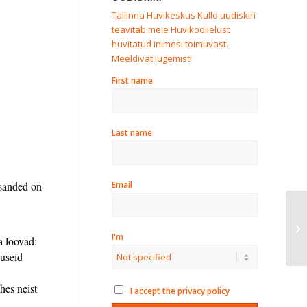
Tallinna Huvikeskus Kullo uudiskiri
teavitab meie Huvikoolielust
huvitatud inimesi toimuvast.
Meeldivat lugemist!
First name
Last name
Email
esanded on
ME
I'm
a loovad:
guseid
hes neist
I accept the privacy policy