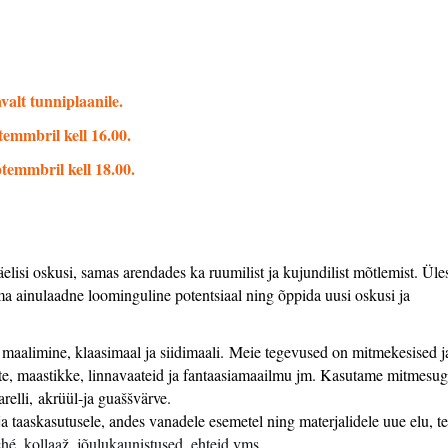
valt tunniplaanile.
emmbril kell 16.00.
temmbril kell 18.00.
äelisi oskusi, samas arendades ka ruumilist ja kujundilist mõtlemist. Ül
a ainulaadne loominguline potentsiaal ning õppida uusi oskusi ja
 maalimine, klaasimaal ja siidimaali. Meie tegevused on mitmekesised j
te, maastikke, linnavaateid ja fantaasiamaailmu jm. Kasutame mitmesu
varelli, akrüül-ja guaššvärve.
 taaskasutusele, andes vanadele esemetel ning materjalidele uue elu, te
hé, kollaaž, jõulukaunistused, ehteid vms.