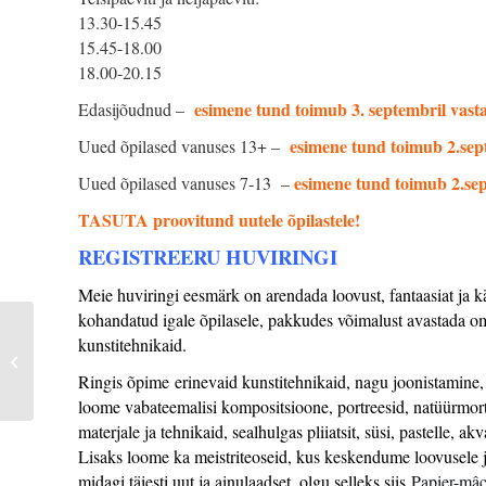
13.30-15.45
15.45-18.00
18.00-20.15
esimene tund toimub 3. septembril vasta
Edasijõudnud –
esimene tund toimub 2.sept
Uued õpilased vanuses 13+ –
esimene tund toimub 2.sep
Uued õpilased vanuses 7-13 –
TASUTA proovitund uutele õpilastele!
REGISTREERU HUVIRINGI
Meie huviringi eesmärk on arendada loovust, fantaasiat ja k
kohandatud igale õpilasele, pakkudes võimalust avastada om
kunstitehnikaid.
KÄSITÖÖARMASTAJATE HUVIRING
Ringis õpime erinevaid kunstitehnikaid, nagu joonistamine,
loome vabateemalisi kompositsioone, portreesid, natüürmor
materjale ja tehnikaid, sealhulgas pliiatsit, süsi, pastelle, ak
Lisaks loome ka meistriteoseid, kus keskendume loovusele ja
midagi täiesti uut ja
ainulaadset, olgu selleks siis
Papier-mâc