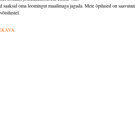
lased saaksid oma loomingut maailmaga jagada. Meie õpilased on saavuta
võistlustel.
EKAVA