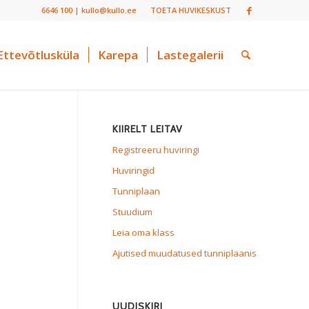
6646 100 | kullo@kullo.ee
TOETA HUVIKESKUST
Ettevõtlusküla
Karepa
Lastegalerii
KIIRELT LEITAV
Registreeru huviringi
Huviringid
Tunniplaan
Stuudium
Leia oma klass
Ajutised muudatused tunniplaanis
UUDISKIRI