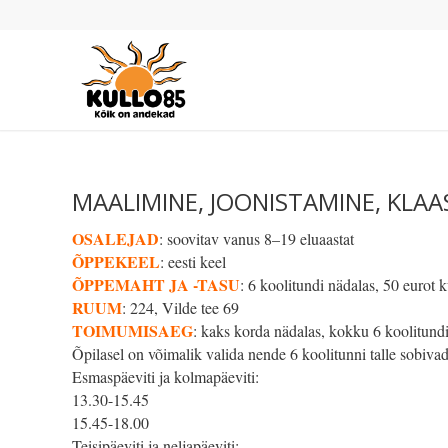
MAALIMINE, JOONISTAMINE, KLAA
O
SALEJAD
: soovitav vanus 8–19 eluaastat
ÕPPEKEEL
: eesti keel
ÕPPEMAHT JA -TASU
: 6 koolitundi nädalas, 50 eurot 
RUUM
: 224, Vilde tee 69
TOIMUMISAEG
: kaks korda nädalas, kokku 6 koolitund
Õpilasel on võimalik valida nende 6 koolitunni talle sobivad
Esmaspäeviti ja kolmapäeviti:
13.30-15.45
15.45-18.00
Teisipäeviti ja neljapäeviti: