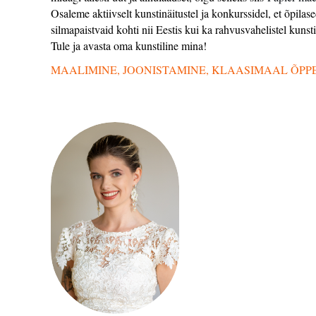
Osaleme aktiivselt kunstinäitustel ja konkurssidel, et õpi
silmapaistvaid kohti nii Eestis kui ka rahvusvahelistel kunsti
Tule ja avasta oma kunstiline mina!
MAALIMINE, JOONISTAMINE, KLAASIMAAL ÕPP