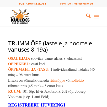
TOETA HUVIKESKUST
6646 100 | kullo@kullo.ee
TRUMMIÕPE (lastele ja noortele
vanuses 8-19a)
OSALEJAD:
soovitav vanus alates 8. eluaastast
ÕPPEKEEL:
eesti keel
ÕPPEMAHT JA -TASU:
1 individuaaltund nädalas (45
min) – 98 eurot kuus
Lisaks on võimalik osaleda
rütmiõppe
või
solfedžo
rühmatunnis (45 min) – 5 eurot kuus
RUUM:
101 (õp. Elvis Jakobson), 202 (õp. Joosep
Voolmaa ja õp. Lauri Põld)
REGISTREERU HUVIRINGI