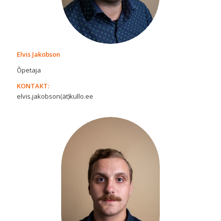
Elvis Jakobson
Õpetaja
KONTAKT:
elvis.jakobson(ät)kullo.ee