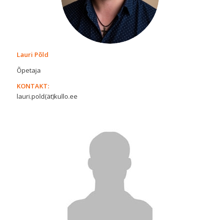
Lauri Põld
Õpetaja
KONTAKT:
lauri.pold(ät)kullo.ee