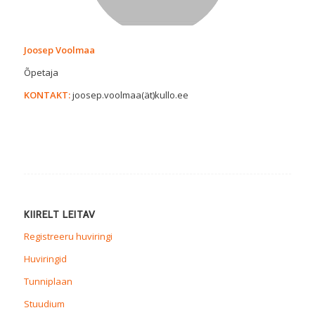
Joosep Voolmaa
Õpetaja
KONTAKT:
joosep.voolmaa(ät)kullo.ee
KIIRELT LEITAV
Registreeru huviringi
Huviringid
Tunniplaan
Stuudium