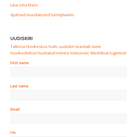
Leia oma klass
Ajutised muudatused tunniplaanis
UUDISKIRI
Tallinna Huvikeskus Kullo uudiskiri teavitab meie
Huvikoolielust huvitatud inimesi toimuvast. Meeldivat lugemist!
First name
Last name
Email
I'm