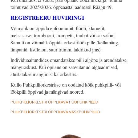
toimuvad 2025/2026. õppeaastal aadressil Räägu 49.
REGISTREERU HUVIRINGI
Võimalik on õppida eufooniumit, flööti, klarnetit,
metsasarve, trombooni, trompetit, tuubat või saksofoni.
Samuti on võimalik õppida orkestrilöökpille (kellamäng,
timpanid, ksülofon, suur trumm, taldrikud jms).
Individuaaltundides omandatakse pilli algõpe ja arendatakse
mänguoskust. Kui õpilane on saavutanud algteadmised,
alustatakse mängimist ka orkestris.
Kullo Puhkpilliorkestrisse on oodatud kõik puhkpilli- või
löökpilli õppivad ja mängivad noored.
PUHKPILLIORKESTRI ÕPPEKAVA PUUPUHKPILLID
PUHKPILLIORKESTRI ÕPPEKAVA VASKPUHKPILLID