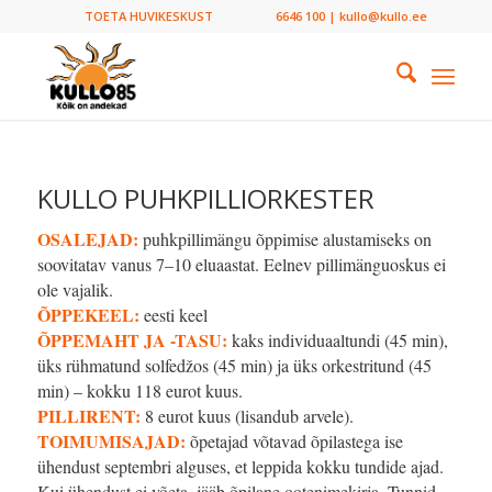
TOETA HUVIKESKUST
6646 100 | kullo@kullo.ee
KULLO PUHKPILLIORKESTER
OSALEJAD:
puhkpillimängu õppimise alustamiseks on
soovitatav vanus 7–10 eluaastat. Eelnev pillimänguoskus ei
ole vajalik.
ÕPPEKEEL:
eesti keel
ÕPPEMAHT JA -TASU:
kaks individuaaltundi (45 min),
üks rühmatund solfedžos (45 min) ja üks orkestritund (45
min) – kokku 118 eurot kuus.
PILLIRENT:
8 eurot kuus (lisandub arvele).
TOIMUMISAJAD:
õpetajad võtavad õpilastega ise
ühendust septembri alguses, et leppida kokku tundide ajad.
Kui ühendust ei võeta, jääb õpilane ootenimekirja. Tunnid