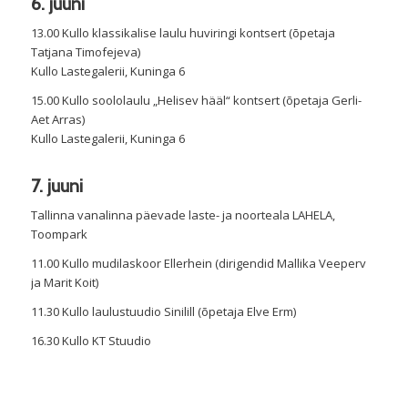
6. juuni
13.00 Kullo klassikalise laulu huviringi kontsert (õpetaja
Tatjana Timofejeva)
Kullo Lastegalerii, Kuninga 6
15.00 Kullo soololaulu „Helisev hääl“ kontsert (õpetaja Gerli-
Aet Arras)
Kullo Lastegalerii, Kuninga 6
7. juuni
Tallinna vanalinna päevade laste- ja noorteala LAHELA,
Toompark
11.00 Kullo mudilaskoor Ellerhein (dirigendid Mallika Veeperv
ja Marit Koit)
11.30 Kullo laulustuudio Sinilill (õpetaja Elve Erm)
16.30 Kullo KT Stuudio