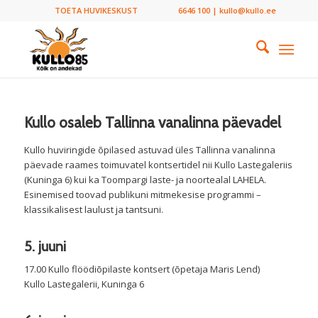
TOETA HUVIKESKUST
6646 100 | kullo@kullo.ee
Kullo osaleb Tallinna vanalinna päevadel
Kullo huviringide õpilased astuvad üles Tallinna vanalinna
päevade raames toimuvatel kontsertidel nii Kullo Lastegaleriis
(Kuninga 6) kui ka Toompargi laste- ja noortealal LAHELA.
Esinemised toovad publikuni mitmekesise programmi –
klassikalisest laulust ja tantsuni.
5. juuni
17.00 Kullo flöödiõpilaste kontsert (õpetaja Maris Lend)
Kullo Lastegalerii, Kuninga 6