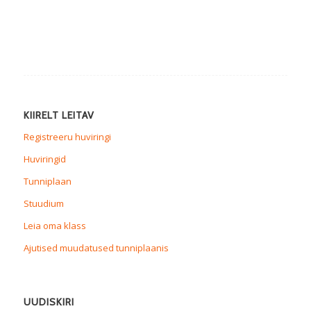
KIIRELT LEITAV
Registreeru huviringi
Huviringid
Tunniplaan
Stuudium
Leia oma klass
Ajutised muudatused tunniplaanis
UUDISKIRI