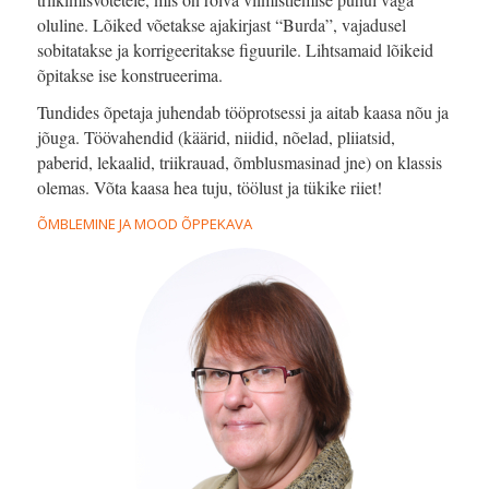
oluline. Lõiked võetakse ajakirjast “Burda”, vajadusel
sobitatakse ja korrigeeritakse figuurile. Lihtsamaid lõikeid
õpitakse ise konstrueerima.
Tundides õpetaja juhendab tööprotsessi ja aitab kaasa nõu ja
jõuga. Töövahendid (käärid, niidid, nõelad, pliiatsid,
paberid, lekaalid, triikrauad, õmblusmasinad jne) on klassis
olemas. Võta kaasa hea tuju, töölust ja tükike riiet!
ÕMBLEMINE JA MOOD ÕPPEKAVA