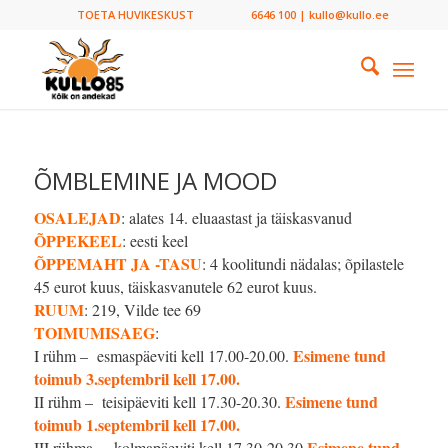
TOETA HUVIKESKUST
6646 100 | kullo@kullo.ee
ÕMBLEMINE JA MOOD
OSALEJAD
: alates 14. eluaastast ja täiskasvanud
ÕPPEKEEL
: eesti keel
ÕPPEMAHT JA -TASU
: 4 koolitundi nädalas; õpilastele
45 eurot kuus, täiskasvanutele 62 eurot kuus.
RUUM
: 219, Vilde tee 69
TOIMUMISAEG
:
Esimene tund
I rühm – esmaspäeviti kell 17.00-20.00.
toimub 3.septembril kell 17.00.
Esimene tund
II rühm – teisipäeviti kell 17.30-20.30.
toimub 1.septembril kell 17.00.
Esimene tund
III rühma – kolmapäeviti kell 17.30-20.30.