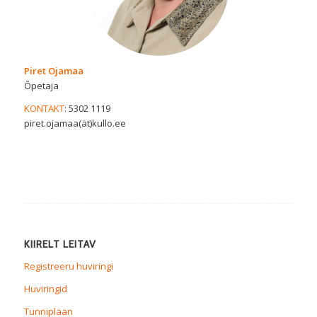
Piret Ojamaa
Õpetaja
KONTAKT
: 5302 1119
piret.ojamaa(ät)kullo.ee
KIIRELT LEITAV
Registreeru huviringi
Huviringid
Tunniplaan