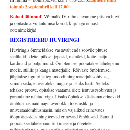
toimub 2.septembril kell 17.00.
Kohad täitunud!
Võimalik IV rühma avamine piisava huvi
ja õpilaste arvu täitumise korral, kirjutage ennast
ootenimekirja!
REGISTREERU HUVIRINGI
Huviringis õmmeldakse vastavalt enda soovile pluuse,
seelikuid, kleite, pükse, jopesid, mantleid, kotte, patju,
kardinaid ja palju muud. Õmblemisel pööratakse tähelepanu
moele, stiilile ja kanga materjalile. Rõivaste õmblemisel
jälgitakse figuuri ja tegumoodi ning materjali sobivust,
samuti seda, et ese oleks mugav ja istuks hästi. Selleks
tehakse proove, õpitakse vaatama riiete istuvust/sobivust ja
parandame nähtud vigu. Lisaks õpitakse käsitsema erinevaid
õmblusmasinaid nagu overlokk-, tööstuslik- ja
universaalõmblusmasin, mis on vajalikud erinevates
tööprotsessides ning teevad erinevaid õmbluseid. Samuti
pööratakse tähelepanu triikimisele ja õigetele
triikimisvõtetele, mis on rõiva viimistlemise puhul väga