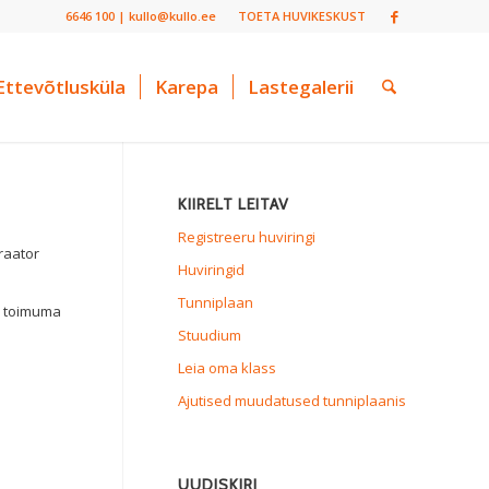
6646 100 | kullo@kullo.ee
TOETA HUVIKESKUST
Ettevõtlusküla
Karepa
Lastegalerii
KIIRELT LEITAV
Registreeru huviringi
raator
Huviringid
Tunniplaan
d toimuma
Stuudium
Leia oma klass
Ajutised muudatused tunniplaanis
UUDISKIRI