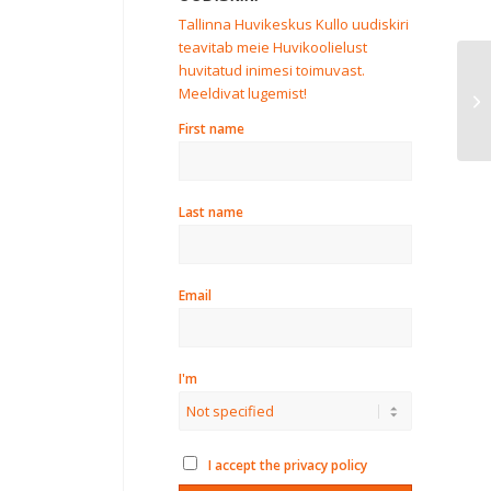
Tallinna Huvikeskus Kullo uudiskiri
teavitab meie Huvikoolielust
huvitatud inimesi toimuvast.
Meeldivat lugemist!
Ku
First name
Last name
Email
I'm
I accept the privacy policy