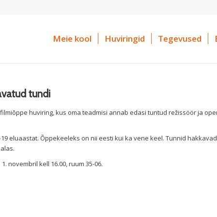
Meie kool
Huviringid
Tegevused
 avatud tundi
filmiõppe huviring, kus oma teadmisi annab edasi tuntud režissöör ja ope
19 eluaastat. Õppekeeleks on nii eesti kui ka vene keel. Tunnid hakkava
dalas.
. novembril kell 16.00, ruum 35-06.