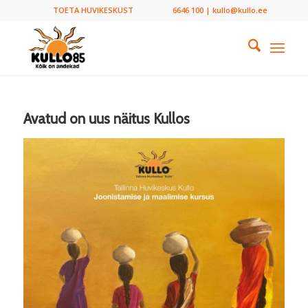
TOETA HUVIKESKUST
6646 100 | kullo@kullo.ee
Avatud on uus näitus Kullos