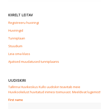
KIIRELT LEITAV
Registreeru huviringi
Huviringid
Tunniplaan
Stuudium
Leia oma klass
Ajutised muudatused tunniplaanis
UUDISKIRI
Tallinna Huvikeskus Kullo uudiskiri teavitab meie
Huvikoolielust huvitatud inimesi toimuvast. Meeldivat lugemist!
First name