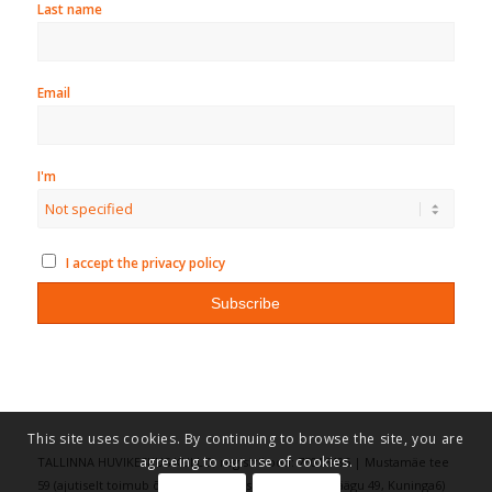
Last name
Email
I'm
I accept the privacy policy
This site uses cookies. By continuing to browse the site, you are
agreeing to our use of cookies.
TALLINNA HUVIKESKUS KULLO, registrikood: 75016486 | Mustamäe tee
59 (ajutiselt toimub õppetöö aadressitel: Vilde 69, Räägu 49, Kuninga6)