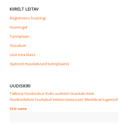
KIIRELT LEITAV
Registreeru huviringi
Huviringid
Tunniplaan
Stuudium
Leia oma klass
Ajutised muudatused tunniplaanis
UUDISKIRI
Tallinna Huvikeskus Kullo uudiskiri teavitab meie
Huvikoolielust huvitatud inimesi toimuvast. Meeldivat lugemist!
First name