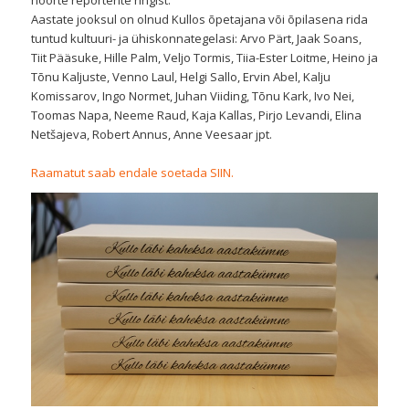
noorte reporterite ringist.
Aastate jooksul on olnud Kullos õpetajana või õpilasena rida
tuntud kultuuri- ja ühiskonnategelasi: Arvo Pärt, Jaak Soans,
Tiit Pääsuke, Hille Palm, Veljo Tormis, Tiia-Ester Loitme, Heino ja
Tõnu Kaljuste, Venno Laul, Helgi Sallo, Ervin Abel, Kalju
Komissarov, Ingo Normet, Juhan Viiding, Tõnu Kark, Ivo Nei,
Toomas Napa, Neeme Raud, Kaja Kallas, Pirjo Levandi, Elina
Netšajeva, Robert Annus, Anne Veesaar jpt.
Raamatut saab endale soetada SIIN.