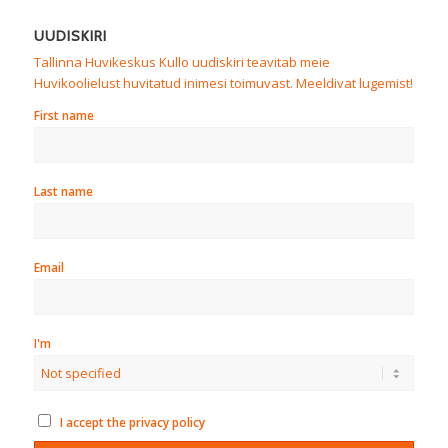
UUDISKIRI
Tallinna Huvikeskus Kullo uudiskiri teavitab meie
Huvikoolielust huvitatud inimesi toimuvast. Meeldivat lugemist!
First name
Last name
Email
I'm
I accept the privacy policy