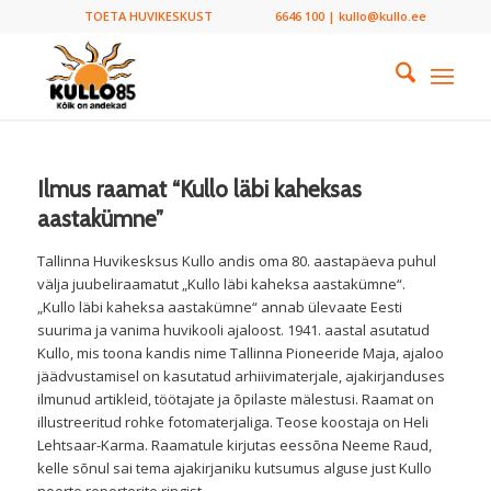
TOETA HUVIKESKUST
6646 100 | kullo@kullo.ee
Ilmus raamat “Kullo läbi kaheksas
aastakümne”
Tallinna Huvikesksus Kullo andis oma 80. aastapäeva puhul
välja juubeliraamatut „Kullo läbi kaheksa aastakümne“.
„Kullo läbi kaheksa aastakümne“ annab ülevaate Eesti
suurima ja vanima huvikooli ajaloost. 1941. aastal asutatud
Kullo, mis toona kandis nime Tallinna Pioneeride Maja, ajaloo
jäädvustamisel on kasutatud arhiivimaterjale, ajakirjanduses
ilmunud artikleid, töötajate ja õpilaste mälestusi. Raamat on
illustreeritud rohke fotomaterjaliga. Teose koostaja on Heli
Lehtsaar-Karma. Raamatule kirjutas eessõna Neeme Raud,
kelle sõnul sai tema ajakirjaniku kutsumus alguse just Kullo