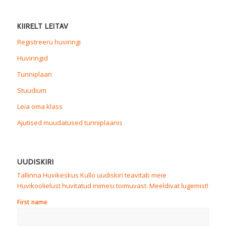
KIIRELT LEITAV
Registreeru huviringi
Huviringid
Tunniplaan
Stuudium
Leia oma klass
Ajutised muudatused tunniplaanis
UUDISKIRI
Tallinna Huvikeskus Kullo uudiskiri teavitab meie
Huvikoolielust huvitatud inimesi toimuvast. Meeldivat lugemist!
First name