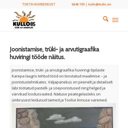
TOETA HUVIKESKUST
6646 100 | kullo@kullo.ee
Joonistamise, trüki- ja arvutigraafika
huviringi tööde näitus.
Joonistamise, trüki- ja arvutigraafika huviringi õpilaste
Karepa laagris tehtud tööd on teostatud maalimise – ja
joonistustehnikates. Väljapanekus on peenelt ja detailselt
läbi töötatud pastelli- ja söejoonistused ning helged ja
värvikad loodusvaated. Näituse peategelasteks on
ümbrusest leidunud taimed ja Toolse linnuse varemed.