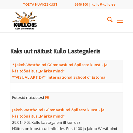
TOETA HUVIKESKUST
6646 100 | kullo@kullo.ee
Kaks uut näitust Kullo Lastegaleriis
* Jakob Westholmi Gümnaasiumi õpilaste kunsti- ja
käsitöönäitus „Märka mind“.
*”VISUAL ART DP”, International School of Estonia.
Fotosid näitustest
FB
Jakob Westholmi Gümnaasiumi õpilaste kunsti- ja
käsitöönäitus „Märka mind“.
29.01.-9.02 Kullo Lastegalerii (II korrus)
Näitus on koostatud mõeldes Eesti 100 ja Jakob Westholmi