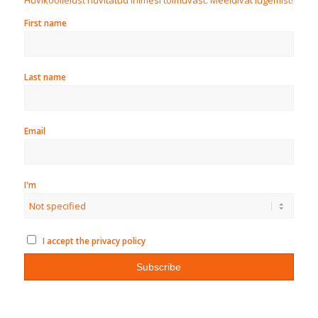
Huvikoolielust huvitatud inimesi toimuvast. Meeldivat lugemist!
First name
Last name
Email
I'm
I accept the privacy policy