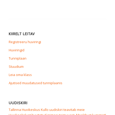
KIIRELT LEITAV
Registreeru huviringi
Huviringid
Tunniplaan
Stuudium
Leia oma klass
Ajutised muudatused tunniplaanis
UUDISKIRI
Tallinna Huvikeskus Kullo uudiskiri teavitab meie