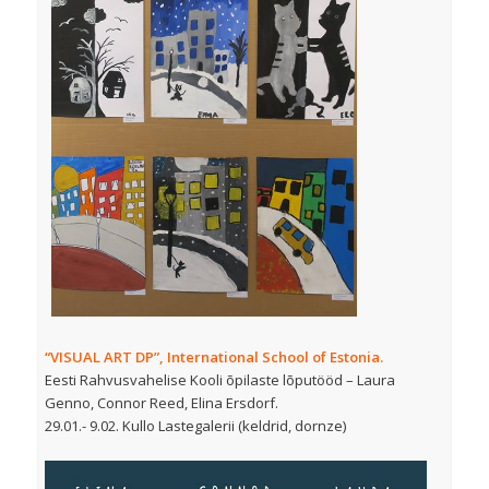
“VISUAL ART DP”, International School of Estonia.
Eesti Rahvusvahelise Kooli õpilaste lõputööd – Laura
Genno, Connor Reed, Elina Ersdorf.
29.01.- 9.02. Kullo Lastegalerii (keldrid, dornze)