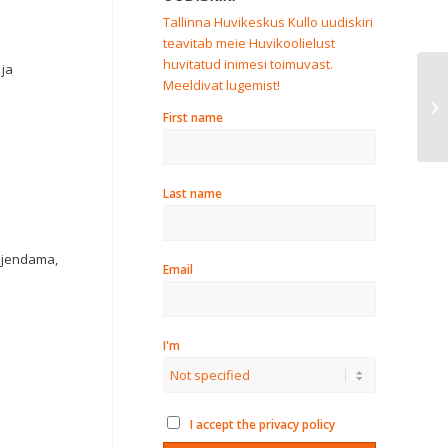
Tallinna Huvikeskus Kullo uudiskiri
teavitab meie Huvikoolielust
huvitatud inimesi toimuvast.
 ja
Meeldivat lugemist!
Ku
va
First name
Last name
äljendama,
Email
I'm
I accept the privacy policy