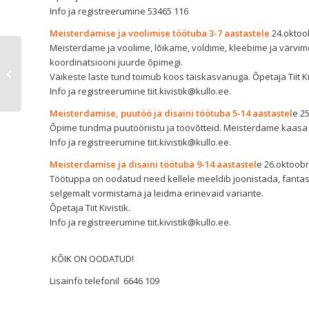
Info ja registreerumine 53465 116
Meisterdamise ja voolimise töötuba 3-7 aastastele
24.oktoobr
Meisterdame ja voolime, lõikame, voldime, kleebime ja värvim
koordinatsiooni juurde õpimegi.
Kullo käsitööarmastajate huviring
Väikeste laste tund toimub koos täiskasvanuga. Õpetaja Tiit Kiv
näitab enda loomingut
Info ja registreerumine
tiit.kivistik@kullo.ee.
Meisterdamise, puutöö ja disaini töötuba 5-14 aastastel
e 25
Õpime tundma puutööriistu ja töövõtteid. Meisterdame kaasa om
Info ja registreerumine
tiit.kivistik@kullo.ee.
Meisterdamise ja disaini töötuba 9-14 aastastel
e 26.oktoobril
Töötuppa on oodatud need kellele meeldib joonistada, fanta
selgemalt vormistama ja leidma erinevaid variante.
Õpetaja Tiit Kivistik.
Info ja registreerumine
tiit.kivistik@kullo.ee.
KÕIK ON OODATUD!
Lisainfo telefonil 6646 109