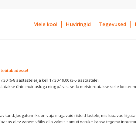
Meie kool
Huviringid
Tegevused
 töötubadesse!
7.30 (6-8 aastastele) ja kell 17.30-19.00 (3-5 aastastele).
ulatakse ühte muinaslugu ning pärast seda meisterdatakse selle loo teem
v tund. Joogatunniks on vaja mugavaid riideid lastele, mis lubavad liiguta
ta. Kaasas olev vanem võiks olla valmis samuti natuke kaasa tegema innust