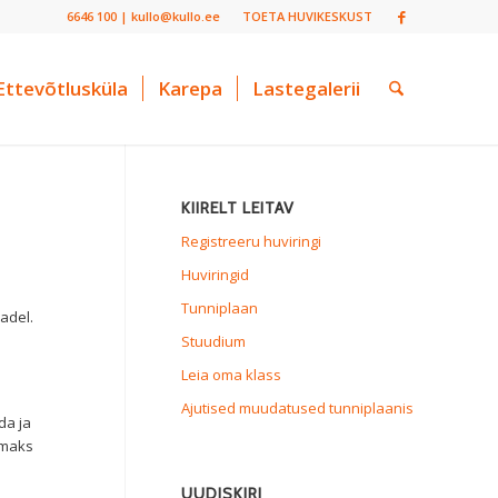
6646 100 | kullo@kullo.ee
TOETA HUVIKESKUST
Ettevõtlusküla
Karepa
Lastegalerii
KIIRELT LEITAV
Registreeru huviringi
Huviringid
Tunniplaan
adel.
Stuudium
Leia oma klass
Ajutised muudatused tunniplaanis
da ja
amaks
UUDISKIRI