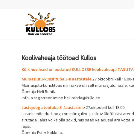
Koolivaheaja töötoad Kullos
Kõik huvilised on oodatud KULLOSSE koolivaheaja TASUTA
Muinasjutu-kunstituba 3-8 aastastele
27.oktoobril kell 16.00-1
Muinasjutu-kunstitoas minnakse ühiselt muinasjutumaale, ku
Õpetaja Heli Rohtla.
Info ja registreerumine
heli.rohtla@kullo.ee.
Lastejooga töötuba 3-4aastastel
e 27.oktoobril kell 18.00.
Lastele mõeldud jooga on mänguline ja liikuv üldfüüsist arenda
sirutada. Jalas võiks olla sokid, mis saab vajadusel ära võt
lapsi.
Õpetaja Ester Kokkota.