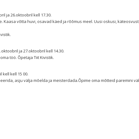
il ja 26.oktoobril kell 17.30.
e. Kaasa võtta huvi, osavad käed ja rõõmus meel. Uusi oskusi, käteosvust
istik.
.oktoobril ja 27.oktoobril kell 14.30.
a töö. Õpetaja Tiit Kivistik.
 kell kell 15 00.
seerida, asju välja mõelda ja meisterdada.Õpime oma mõtteid paremini v