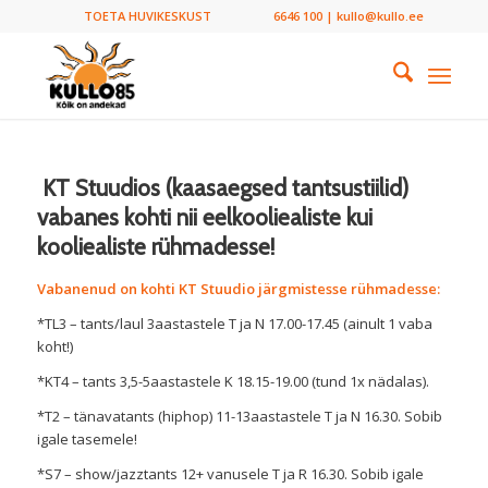
TOETA HUVIKESKUST
6646 100 | kullo@kullo.ee
KT Stuudios (kaasaegsed tantsustiilid)
vabanes kohti nii eelkooliealiste kui
kooliealiste rühmadesse!
Vabanenud on kohti KT Stuudio järgmistesse rühmadesse:
*TL3 – tants/laul 3aastastele T ja N 17.00-17.45 (ainult 1 vaba
koht!)
*KT4 – tants 3,5-5aastastele K 18.15-19.00 (tund 1x nädalas).
*T2 – tänavatants (hiphop) 11-13aastastele T ja N 16.30. Sobib
igale tasemele!
*S7 – show/jazztants 12+ vanusele T ja R 16.30. Sobib igale