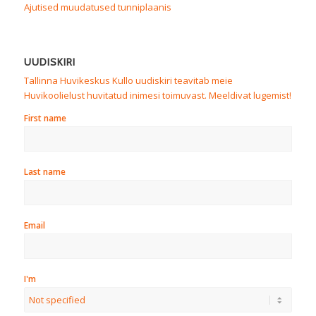
Ajutised muudatused tunniplaanis
UUDISKIRI
Tallinna Huvikeskus Kullo uudiskiri teavitab meie
Huvikoolielust huvitatud inimesi toimuvast. Meeldivat lugemist!
First name
Last name
Email
I'm