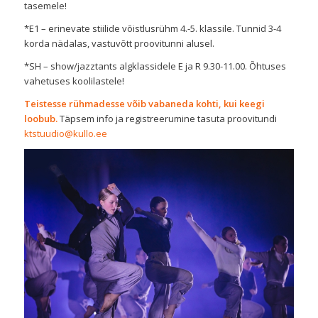
tasemele!
*E1 – erinevate stiilide võistlusrühm 4.-5. klassile. Tunnid 3-4
korda nädalas, vastuvõtt proovitunni alusel.
*SH – show/jazztants algklassidele E ja R 9.30-11.00. Õhtuses
vahetuses koolilastele!
Teistesse rühmadesse võib vabaneda kohti, kui keegi
loobub.
Täpsem info ja registreerumine tasuta proovitundi
ktstuudio@kullo.ee