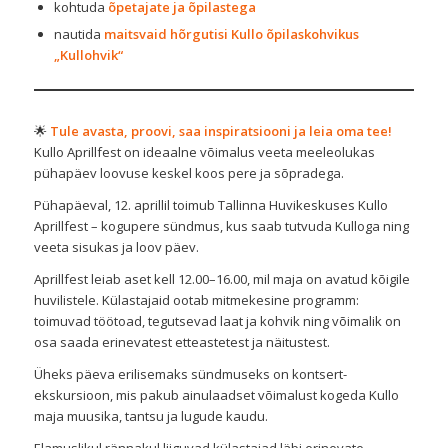
kohtuda
õpetajate ja õpilastega
nautida
maitsvaid hõrgutisi Kullo õpilaskohvikus
„Kullohvik“
🌟
Tule avasta, proovi, saa inspiratsiooni ja leia oma tee!
Kullo Aprillfest on ideaalne võimalus veeta meeleolukas
pühapäev loovuse keskel koos pere ja sõpradega.
Pühapäeval, 12. aprillil toimub Tallinna Huvikeskuses Kullo
Aprillfest – kogupere sündmus, kus saab tutvuda Kulloga ning
veeta sisukas ja loov päev.
Aprillfest leiab aset kell 12.00–16.00, mil maja on avatud kõigile
huvilistele. Külastajaid ootab mitmekesine programm:
toimuvad töötoad, tegutsevad laat ja kohvik ning võimalik on
osa saada erinevatest etteastetest ja näitustest.
Üheks päeva erilisemaks sündmuseks on kontsert-
ekskursioon, mis pakub ainulaadset võimalust kogeda Kullo
maja muusika, tantsu ja lugude kaudu.