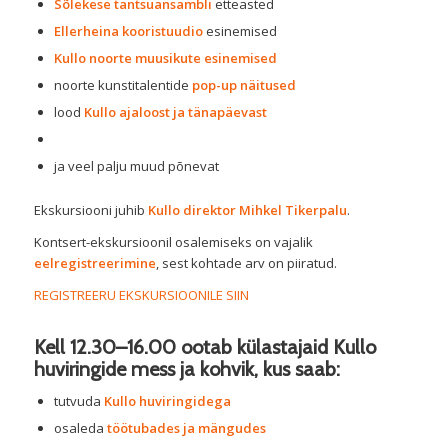
Sõlekese tantsuansambli
etteasted
Ellerheina kooristuudio
esinemised
Kullo noorte muusikute esinemised
noorte kunstitalentide
pop-up näitused
lood
Kullo ajaloost ja tänapäevast
ja veel palju muud põnevat
Ekskursiooni juhib
Kullo direktor Mihkel Tikerpalu
.
Kontsert-ekskursioonil osalemiseks on vajalik
eelregistreerimine
, sest kohtade arv on piiratud.
REGISTREERU EKSKURSIOONILE SIIN
Kell
12.30–16.00
ootab külastajaid
Kullo
huviringide mess
ja kohvik, kus saab:
tutvuda
Kullo huviringidega
osaleda
töötubades ja mängudes