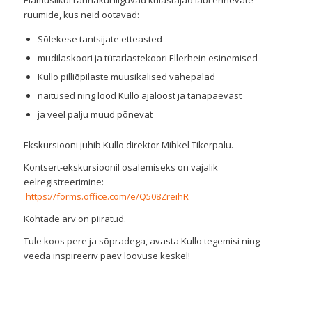
Elamuslikul rännakul liiguvad külastajad läbi erinevate
ruumide, kus neid ootavad:
Sõlekese tantsijate etteasted
mudilaskoori ja tütarlastekoori Ellerhein esinemised
Kullo pilliõpilaste muusikalised vahepalad
näitused ning lood Kullo ajaloost ja tänapäevast
ja veel palju muud põnevat
Ekskursiooni juhib Kullo direktor Mihkel Tikerpalu.
Kontsert-ekskursioonil osalemiseks on vajalik
eelregistreerimine:
https://forms.office.com/e/Q508ZreihR
Kohtade arv on piiratud.
Tule koos pere ja sõpradega, avasta Kullo tegemisi ning
veeda inspireeriv päev loovuse keskel!