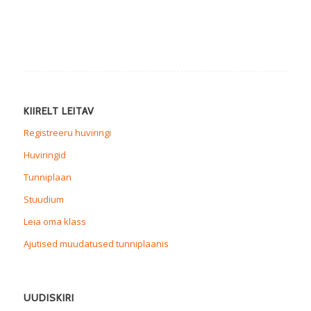
KIIRELT LEITAV
Registreeru huviringi
Huviringid
Tunniplaan
Stuudium
Leia oma klass
Ajutised muudatused tunniplaanis
UUDISKIRI