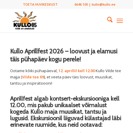
TOETA HUVIKESKUST
6646 100 | kullo@kullo.ee
Kullo Aprillfest 2026 – loovust ja elamusi
täis pühapäev kogu perele!
Ootame kõiki pühapäeval,
12. aprillil kell 12.00
Kullo Vilde tee
majja (
Vilde tee 69
), et veeta päev täis loovust, muusikat,
tantsu ja inspiratsiooni!
Aprillfest algab
kontsert-ekskursiooniga kell
12.00
, mis pakub unikaalset võimalust
kogeda Kullo maja muusikat, tantsu ja
lugusid. Ekskursioonil liiguvad külastajad läbi
erinevate ruumide, kus neid ootavad: