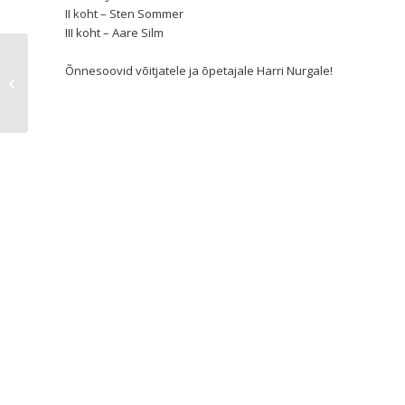
II koht – Sten Sommer
III koht – Aare Silm
Õnnesoovid võitjatele ja õpetajale Harri Nurgale!
“Savisellid-6” , üle-Eestilise laste ja
noorte keraamikakonkursi...