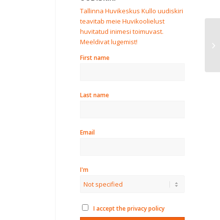
Tallinna Huvikeskus Kullo uudiskiri
teavitab meie Huvikoolielust
huvitatud inimesi toimuvast.
Ku
Meeldivat lugemist!
ke
ke
First name
Last name
Email
I'm
I accept the privacy policy