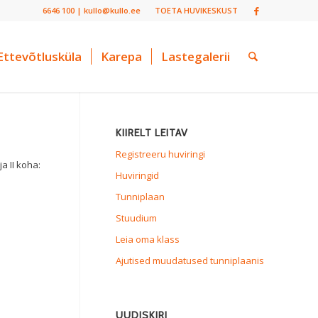
6646 100 | kullo@kullo.ee
TOETA HUVIKESKUST
Ettevõtlusküla
Karepa
Lastegalerii
KIIRELT LEITAV
Registreeru huviringi
a II koha:
Huviringid
Tunniplaan
Stuudium
Leia oma klass
Ajutised muudatused tunniplaanis
UUDISKIRI