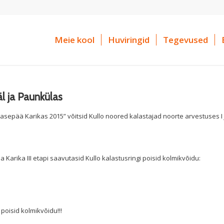
Meie kool
Huviringid
Tegevused
äl ja Paunkülas
asepää Karikas 2015” võitsid Kullo noored kalastajad noorte arvestuses I j
arika III etapi saavutasid Kullo kalastusringi poisid kolmikvõidu:
oisid kolmikvõidu!!!