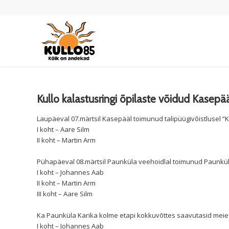
Kullo kalastusringi õpilaste võidud Kasepä
Laupäeval 07.märtsil Kasepääl toimunud talipüügivõistlusel “K
I koht – Aare Silm
II koht – Martin Arm
Pühapäeval 08.märtsil Paunküla veehoidlal toimunud Paunküla K
I koht – Johannes Aab
II koht – Martin Arm
III koht – Aare Silm
Ka Paunküla Karika kolme etapi kokkuvõttes saavutasid meie p
I koht – Johannes Aab