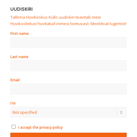
UUDISKIRI
Tallinna Huvikeskus Kullo uudiskiri teavitab meie
Huvikoolielust huvitatud inimesi toimuvast. Meeldivat lugemist!
First name
Last name
Email
I'm
I accept the privacy policy