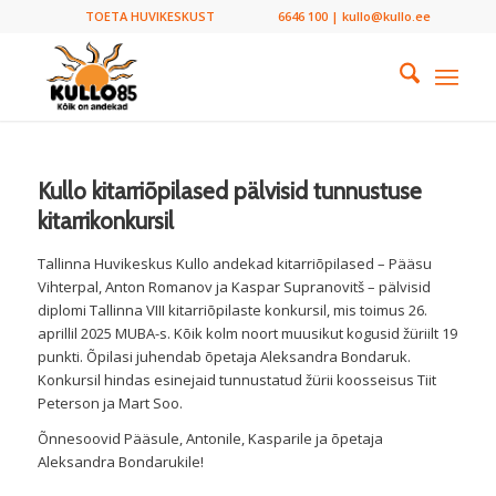
TOETA HUVIKESKUST
6646 100 | kullo@kullo.ee
Kullo kitarriõpilased pälvisid tunnustuse
kitarrikonkursil
Tallinna Huvikeskus Kullo andekad kitarriõpilased – Pääsu
Vihterpal, Anton Romanov ja Kaspar Supranovitš – pälvisid
diplomi Tallinna VIII kitarriõpilaste konkursil, mis toimus 26.
aprillil 2025 MUBA-s. Kõik kolm noort muusikut kogusid žüriilt 19
punkti. Õpilasi juhendab õpetaja Aleksandra Bondaruk.
Konkursil hindas esinejaid tunnustatud žürii koosseisus Tiit
Peterson ja Mart Soo.
Õnnesoovid Pääsule, Antonile, Kasparile ja õpetaja
Aleksandra Bondarukile!