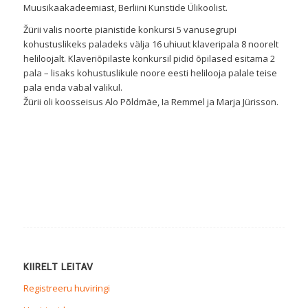
Muusikaakadeemiast, Berliini Kunstide Ülikoolist.
Žürii valis noorte pianistide konkursi 5 vanusegrupi
kohustuslikeks paladeks välja 16 uhiuut klaveripala 8 noorelt
heliloojalt. Klaveriõpilaste konkursil pidid õpilased esitama 2
pala – lisaks kohustuslikule noore eesti helilooja palale teise
pala enda vabal valikul.
Žürii oli koosseisus Alo Põldmäe, Ia Remmel ja Marja Jürisson.
KIIRELT LEITAV
Registreeru huviringi