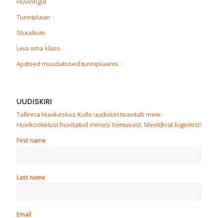
Huviringid
Tunniplaan
Stuudium
Leia oma klass
Ajutised muudatused tunniplaanis
UUDISKIRI
Tallinna Huvikeskus Kullo uudiskiri teavitab meie
Huvikoolielust huvitatud inimesi toimuvast. Meeldivat lugemist!
First name
Last name
Email