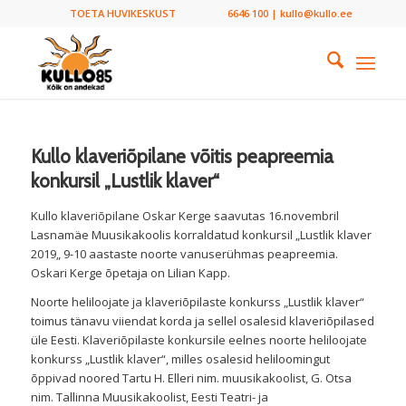
TOETA HUVIKESKUST
6646 100 | kullo@kullo.ee
Kullo klaveriõpilane võitis peapreemia
konkursil „Lustlik klaver“
Kullo klaveriõpilane Oskar Kerge saavutas 16.novembril
Lasnamäe Muusikakoolis korraldatud konkursil „Lustlik klaver
2019„ 9-10 aastaste noorte vanuserühmas peapreemia.
Oskari Kerge õpetaja on Lilian Kapp.
Noorte heliloojate ja klaveriõpilaste konkurss „Lustlik klaver“
toimus tänavu viiendat korda ja sellel osalesid klaveriõpilased
üle Eesti. Klaveriõpilaste konkursile eelnes noorte heliloojate
konkurss „Lustlik klaver“, milles osalesid heliloomingut
õppivad noored Tartu H. Elleri nim. muusikakoolist, G. Otsa
nim. Tallinna Muusikakoolist, Eesti Teatri- ja