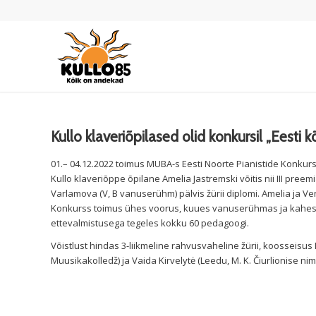
Kullo klaveriõpilased olid konkursil „Eesti 
01.– 04.12.2022 toimus MUBA-s Eesti Noorte Pianistide Konkurss
Kullo klaveriõppe õpilane Amelia Jastremski võitis nii III preem
Varlamova (V, B vanuserühm) pälvis žürii diplomi. Amelia ja V
Konkurss toimus ühes voorus, kuues vanuserühmas ja kahes ka
ettevalmistusega tegeles kokku 60 pedagoogi.
Võistlust hindas 3-liikmeline rahvusvaheline žürii, koosseisus
Muusikakolledž) ja Vaida Kirvelytė (Leedu, M. K. Čiurlionise nim