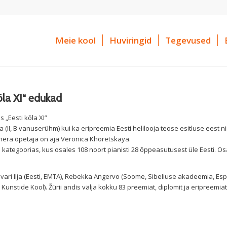
Meie kool
Huviringid
Tegevused
kõla XI“ edukad
 „Eesti kõla XI”
ia (II, B vanuserühm) kui ka eripreemia Eesti helilooja teose esitluse eest 
enera õpetaja on aja Veronica Khoretskaya.
tegoorias, kus osales 108 noort pianisti 28 õppeasutusest üle Eesti. Os
 Ivari Ilja (Eesti, EMTA), Rebekka Angervo (Soome, Sibeliuse akadeemia, Es
 Kunstide Kool). Žürii andis välja kokku 83 preemiat, diplomit ja eripreemiat