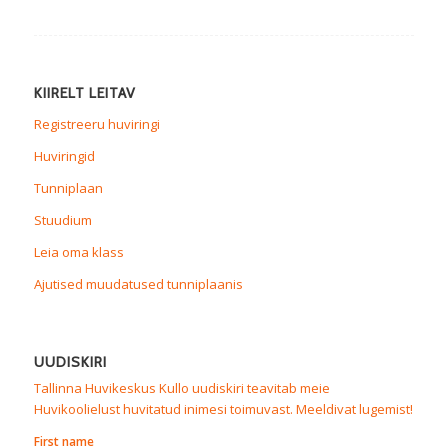
KIIRELT LEITAV
Registreeru huviringi
Huviringid
Tunniplaan
Stuudium
Leia oma klass
Ajutised muudatused tunniplaanis
UUDISKIRI
Tallinna Huvikeskus Kullo uudiskiri teavitab meie
Huvikoolielust huvitatud inimesi toimuvast. Meeldivat lugemist!
First name