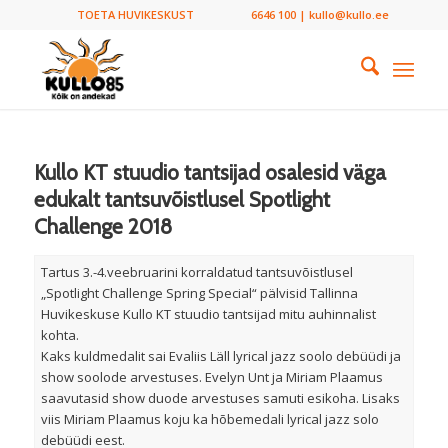
TOETA HUVIKESKUST
6646 100 | kullo@kullo.ee
Kullo KT stuudio tantsijad osalesid väga
edukalt tantsuvõistlusel Spotlight
Challenge 2018
Tartus 3.-4.veebruarini korraldatud tantsuvõistlusel
„Spotlight Challenge Spring Special“ pälvisid Tallinna
Huvikeskuse Kullo KT stuudio tantsijad mitu auhinnalist
kohta.
Kaks kuldmedalit sai Evaliis Läll lyrical jazz soolo debüüdi ja
show soolode arvestuses. Evelyn Unt ja Miriam Plaamus
saavutasid show duode arvestuses samuti esikoha. Lisaks
viis Miriam Plaamus koju ka hõbemedali lyrical jazz solo
debüüdi eest.