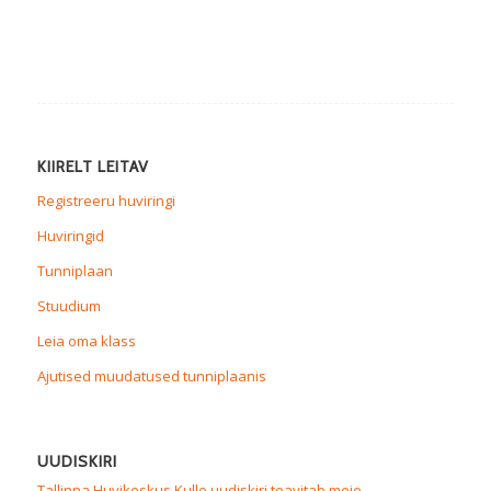
KIIRELT LEITAV
Registreeru huviringi
Huviringid
Tunniplaan
Stuudium
Leia oma klass
Ajutised muudatused tunniplaanis
UUDISKIRI
Tallinna Huvikeskus Kullo uudiskiri teavitab meie