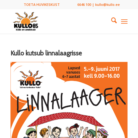
TOETA HUVIKESKUST
6646 100 | kullo@kullo.ee
Kullo kutsub linnalaagrisse