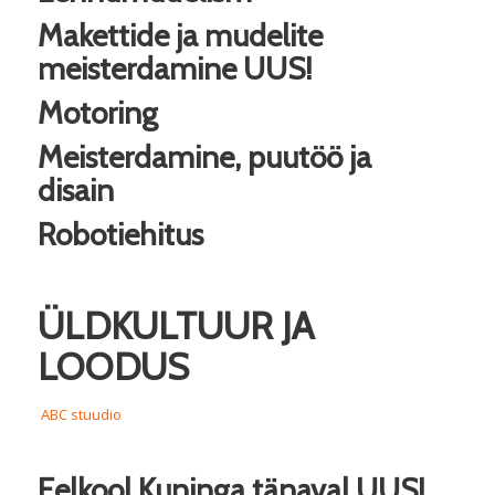
Makettide ja mudelite
meisterdamine
UUS!
Motoring
Meisterdamine, puutöö ja
disain
Robotiehitus
ÜLDKULTUUR JA
LOODUS
ABC stuudio
Eelkool Kuninga tänaval
UUS!