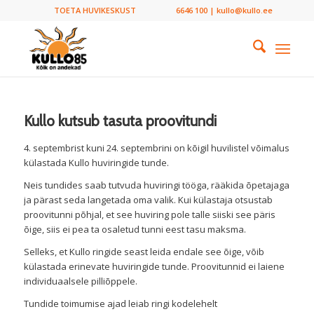
TOETA HUVIKESKUST
6646 100 | kullo@kullo.ee
Kullo kutsub tasuta proovitundi
4. septembrist kuni 24. septembrini on kõigil huvilistel võimalus
külastada Kullo huviringide tunde.
Neis tundides saab tutvuda huviringi tööga, rääkida õpetajaga
ja pärast seda langetada oma valik. Kui külastaja otsustab
proovitunni põhjal, et see huviring pole talle siiski see päris
õige, siis ei pea ta osaletud tunni eest tasu maksma.
Selleks, et Kullo ringide seast leida endale see õige, võib
külastada erinevate huviringide tunde. Proovitunnid ei laiene
individuaalsele pilliõppele.
Tundide toimumise ajad leiab ringi kodelehelt