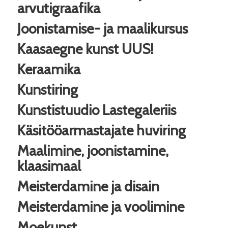
arvutigraafika
Joonistamise- ja maalikursus
Kaasaegne kunst
UUS!
Keraamika
Kunstiring
Kunstistuudio Lastegaleriis
Käsitööarmastajate huviring
Maalimine, joonistamine,
klaasimaal
Meisterdamine ja disain
Meisterdamine ja voolimine
Moekunst