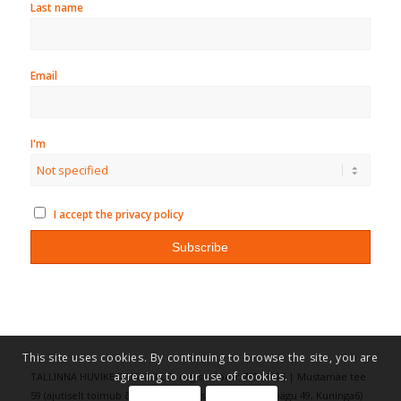
Last name
Email
I'm
I accept the privacy policy
This site uses cookies. By continuing to browse the site, you are
agreeing to our use of cookies.
TALLINNA HUVIKESKUS KULLO, registrikood: 75016486 | Mustamäe tee
59 (ajutiselt toimub õppetöö aadressitel: Vilde 69, Räägu 49, Kuninga6)