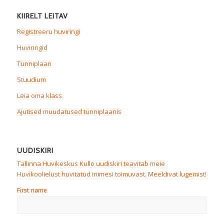
KIIRELT LEITAV
Registreeru huviringi
Huviringid
Tunniplaan
Stuudium
Leia oma klass
Ajutised muudatused tunniplaanis
UUDISKIRI
Tallinna Huvikeskus Kullo uudiskiri teavitab meie
Huvikoolielust huvitatud inimesi toimuvast. Meeldivat lugemist!
First name