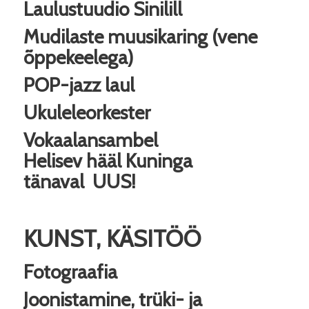
Laulustuudio Sinilill
Mudilaste muusikaring (vene
õppekeelega)
POP-jazz laul
Ukuleleorkester
Vokaalansambel
Helisev
hääl
Kuninga
tänaval
UUS!
KUNST, KÄSITÖÖ
Fotograafia
Joonistamine, trüki- ja