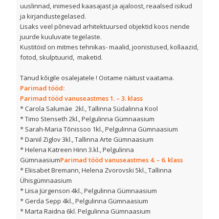
uuslinnad, inimesed kaasajast ja ajaloost, reaalsed isikud
ja kirjandustegelased.
Lisaks veel põnevad arhitektuursed objektid koos nende
juurde kuuluvate tegelaste.
Kustitöid on mitmes tehnikas- maalid, joonistused, kollaazid,
fotod, skulptuurid, maketid.
Tänud kõigile osalejatele ! Ootame näitust vaatama.
Parimad tööd:
Parimad tööd vanuseastmes 1. – 3. klass
* Carola Salumäe 2kl., Tallinna Südalinna Kool
* Timo Stenseth 2kl., Pelgulinna Gümnaasium
* Sarah-Maria Tõnissoo 1kl., Pelgulinna Gümnaasium
* Daniil Ziglov 3kl., Tallinna Arte Gümnaasium
* Helena Katreen Hinn 3.kl., Pelgulinna
Gümnaasium
Parimad tööd vanuseastmes 4. – 6. klass
* Eliisabet Bremann, Helena Zvorovski 5kl., Tallinna
Ühisgümnaasium
* Liisa Jürgenson 4kl., Pelgulinna Gümnaasium
* Gerda Sepp 4kl., Pelgulinna Gümnaasium
* Marta Raidna 6kl. Pelgulinna Gümnaasium