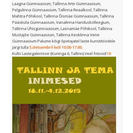
Laagna Gümnaasium, Tallinna Arte Gümnaasium,
Pelgulinna Gümnaasium, Tallinna Reaalkool, Tallinna
Mahtra Põhikool, Tallinna Õismäe Gümnaasium, Tallinna
Pääsküla Gümnaasium, Vanalinna Hariduskolleegium,
Tallinna Ühisgümnaasium, Lasnamäe Põhikool, Tallinna
Mustajõe Gümnaasium, Tallinna Kesklinna Vene
Gümnaasium.Palume kõigi õpetajatel laste kunstitöödele
järgi tulla
5.detsembril kell 10.00-17.00.
Kullo Lastegaleriisse (Kuninga 6, Tallinn).Veel fotosid
FB