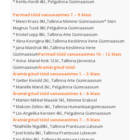
* Kerttu Kerdt 4kl., Pelgulinna Gümnaasium
Parimad tööd vanuseastmes 7. – 9. klass
* Meeri Krass 9kl.,Tallinna Nõmme Gümnaasium* Sten
Magnus Tuisk 8kl.,Pelgulinna Gümnaasium
* Kristel Lepp 8kl., Tallinna Arte Gümnaasium
* Alina Kovrigina 8kl.,Tallinna Kesklinna Vene Gümnaasium
* Jana Maistruk 8kl.,Tallinna Kesklinna Vene
Gümnaasium
Parimad tööd vanuseastmes 10. – 12. klass
* Anna- Mariel Kink 12.kl., Tallinna Järveotsa
Gümnaasium
Äramärgitud tööd:
Äramärgitud tööd vanuseastmes 1. – 3. klass
* Getter Kivisild 2kl., Tallinna Arte Gümnaasium
* Marielle Mänd 3kl., Pelgulinna Gümnaasium
Äramärgitud tööd vanuseastmes 4. – 6. klass
* Märten Mihkel Maasik 5kl., Nõmme Erakool
* Maksim Zeltov 4kl., Tallinna Humanitaargümnaasium
* Liis-Angelika Kersten 4kl., Pelgulinna Gümnaasium
Äramärgitud tööd vanuseastmes 7. – 9. klass
*Mathilde Nigul8kl., Tallinna Prantsuse Lütseum
* Joel Kokla 8kl., Tallinna Prantsuse Lütseum
* Iris Pähn 8kl., Tallinna Prantsuse Lütseum