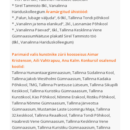
* Sirel Tammisto 8kl., Vanalinna
Hariduskolleegium
Äramärgitud ühistööd:
* „Palun, lubage väljuda“, 6-9kl., Tallinna Tondi põhikool
* „Vanalinn ja tema elanikud“, 2kl., Lasnamäe Põhikool
* „Vanalinna Päevad“, 6kl., Tallinna Kesklinna Vene
GümnaasiumNäituse plakatil Sirel Tammisto töö
(8kl., Vanalinna Hariduskolleegium)
Parimaid valis kunstnike zürii koosseisus Aimar
Kristenson, Aili Vahtrapuu, Anu Kalm.
Konkursil osalenud
koolid:
Tallinna Humanitaargümnaasium, Tallinna Südalinna Kool,
Tallinna Jakob Westholmi Gümnaasium, Tallinna Kadaka
Põhikool, TMG, Tallinna Prantsuse Lütseum, Tallinna Sikupilli
Keskkool, Tallinna Kuristiku Gümnaaasium, Tallinna
Kunstikool, Käo Põhikool, Nõmme Erakool, Ristiku Põhikool,
Tallinna Nõmme Gümnaasium, Tallinna Järveotsa
Gümnaasium, Mustamäe Laste Loomingu Maja, Tallinna
32.keskkool, Tallinna Reaalkool, Tallinna Tondi Põhikool,
Haabresti Vene Gümnaasium, Tallinna Kesklinna Vene
Gümnaasium, Tallinna Kuristiku Gümnaaasium, Tallinna