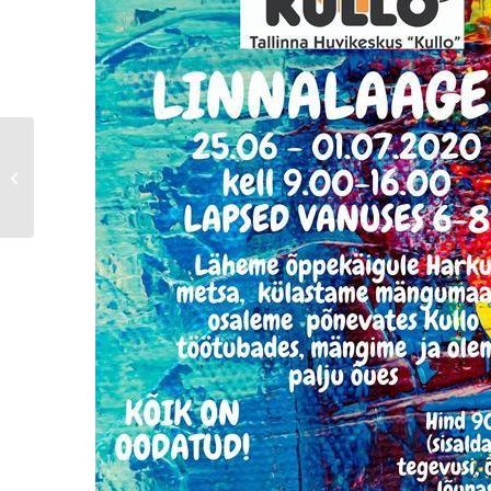
Avatud on Kullo joonistamise- ja
maalimise kursuse ülevaatenäitus