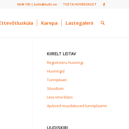
6646 100 | kullo@kullo.ee
TOETA HUVIKESKUST
Ettevõtlusküla
Karepa
Lastegalerii
KIIRELT LEITAV
Registreeru huviringi
Huviringid
Tunniplaan
Stuudium
Leia oma klass
Ajutised muudatused tunniplaanis
UUDISKIRI