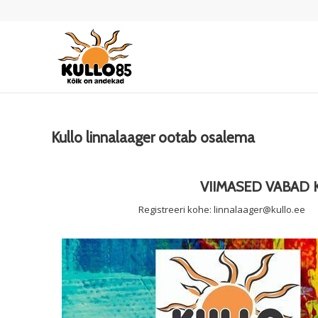
Kullo linnalaager ootab osalema
VIIMASED VABAD KO
Registreeri kohe:
linnalaager@kullo.ee