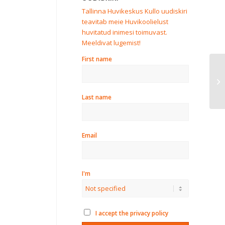
Tallinna Huvikeskus Kullo uudiskiri
teavitab meie Huvikoolielust
huvitatud inimesi toimuvast.
Meeldivat lugemist!
First name
La
No
Last name
Email
I'm
I accept the privacy policy