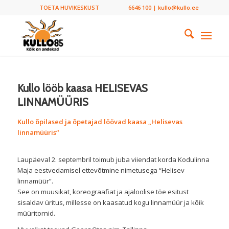
TOETA HUVIKESKUST
6646 100 | kullo@kullo.ee
Kullo lööb kaasa HELISEVAS
LINNAMÜÜRIS
Kullo õpilased ja õpetajad löövad kaasa „Helisevas
linnamüüris“
Laupäeval 2. septembril toimub juba viiendat korda Kodulinna
Maja eestvedamisel ettevõtmine nimetusega “Helisev
linnamüür”.
See on muusikat, koreograafiat ja ajaloolise tõe esitust
sisaldav üritus, millesse on kaasatud kogu linnamüür ja kõik
müüritornid.