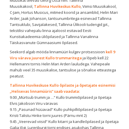
Muusikat teevad Georg Otsa nim. Tallinna
Muusikakool,
Tallinna Huvikeskus Kullo
, Viimsi Muusikakool,
C-Jam, Hortus Musicus, mitmed koorid ja ansamblid, Helin Mari
Arder, Jaak Johanson, tantsunumbritega esinevad Tallinna
Tantsuklubi, Savijalakesed, Tallinna Ülikooli tudengid jpt.,
tekstilisi vahepalu linna ajaloost esitavad Eesti
Kunstiakadeemia üliõpilased ja Tallinna Vanalinna
Täiskasvanute Gümnaasiumi õpilased.
Seekord algab mööda linnamüüri kulgev protsessioon
kell 9
Viru värava juurest Kullo trummaritega
ja lõpeb kell 22
Hellemanni tornis Helin Mari Arderi lauludega. Vahepeale
mahub veel 35 muusikalise, tantsulise ja sõnalise etteastega
peatust.
Tallinna Huvikeskuse Kullo õpilaste ja õpetajate esinemisi
„Helisevas linnamüüris“ saab vaadata:
9.00 „Mürtsub trumm ja …“ Kullo trummiõpilased ja õpetaja
Elvis Jakobson Viru väravas
9.15 „Pasunad hüüavad“ Kullo puhkpilliõpilased ja õpetaja
Kristi Talistu Hinke torni juures (Pärnu mnt 2)
9.45 „Veerevad viisid“ Kullo kitarri ja kandleõpilased ja õpetaja
Galja Jõgi, Lurenburgi torni endises asukohas Tallinna