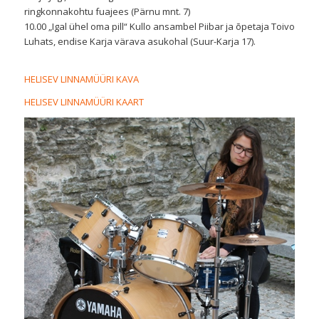
ringkonnakohtu fuajees (Pärnu mnt. 7)
10.00 „Igal ühel oma pill“ Kullo ansambel Piibar ja õpetaja Toivo
Luhats, endise Karja värava asukohal (Suur-Karja 17).
HELISEV LINNAMÜÜRI KAVA
HELISEV LINNAMÜÜRI KAART