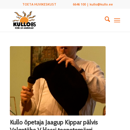
TOETA HUVIKESKUST
6646 100 | kullo@kullo.ee
Kullo õpetaja Jaagup Kippar pälvis