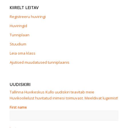
KIIRELT LEITAV
Registreeru huviringi
Huviringid
Tunniplaan
Stuudium
Leia oma klass
Ajutised muudatused tunniplaanis
UUDISKIRI
Tallinna Huvikeskus Kullo uudiskiri teavitab meie
Huvikoolielust huvitatud inimesi toimuvast. Meeldivat lugemist!
First name