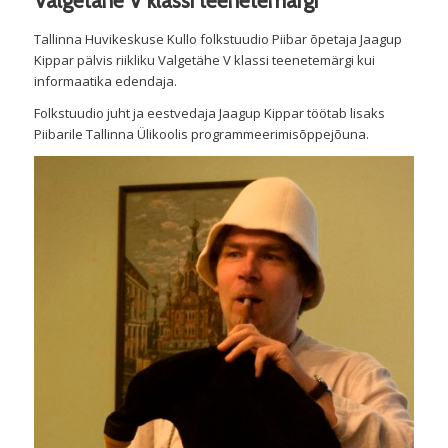
Valgetähe V klassi teenetemärgi
Tallinna Huvikeskuse Kullo folkstuudio Piibar õpetaja Jaagup
Kippar pälvis riikliku Valgetähe V klassi teenetemärgi kui
informaatika edendaja.
Folkstuudio juht ja eestvedaja Jaagup Kippar töötab lisaks
Piibarile Tallinna Ülikoolis programmeerimisõppejõuna.