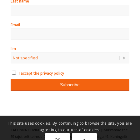
Last name
Email
I'm
I accept the privacy policy
This site uses cookies. By continuing to browse the site, you are
agreeing to our use of cookies.
TALLINNA HUVIKESKUS KULLO, registrikood: 75016486 | Mustamäe tee
59 (ajutiselt toimub õppetöö aadressitel: Vilde 69, Räägu 49, Kuninga6)
OK
×