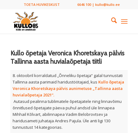
TOETA HUVIKESKUST
6646 100 | kullo@kullo.ee
Kullo õpetaja Veronica Khoretskaya pälvis
Tallinna aasta huvialaõpetaja tiitli
8. oktoobril korraldatud „Õnneliku õpetaja“ galal tunnustati
Tallinna aasta parimaid haridustöötajaid, kus
Kullo õpetaja
Veronica Khoretskaya pälvis aunimetuse „Tallinna aasta
huvialaõpetaja 2021“.
Autasud pealinna tublimatele õpetajatele ning linnavõimu
õnnitlused õpetajate päeva puhul andsid üle linnapea
Mihhail Kõlvart, abilinnapea Vadim Belobrovtsev ja
haridusameti juhataja Andres Pajula. Üle anti ligi 130
tunnustust 14 kategoorias.