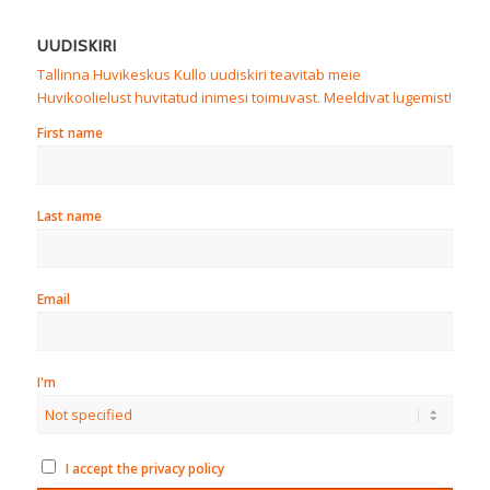
UUDISKIRI
Tallinna Huvikeskus Kullo uudiskiri teavitab meie
Huvikoolielust huvitatud inimesi toimuvast. Meeldivat lugemist!
First name
Last name
Email
I'm
I accept the privacy policy