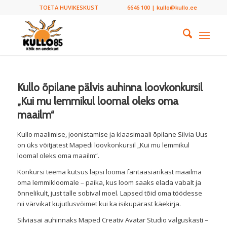
TOETA HUVIKESKUST
6646 100 | kullo@kullo.ee
Kullo õpilane pälvis auhinna loovkonkursil
„Kui mu lemmikul loomal oleks oma
maailm“
Kullo maalimise, joonistamise ja klaasimaali õpilane Silvia Uus
on üks võitjatest Mapedi loovkonkursil „Kui mu lemmikul
loomal oleks oma maailm“.
Konkursi teema kutsus lapsi looma fantaasiarikast maailma
oma lemmikloomale – paika, kus loom saaks elada vabalt ja
õnnelikult, just talle sobival moel. Lapsed tõid oma töödesse
nii värvikat kujutlusvõimet kui ka isikupärast käekirja.
Silviasai auhinnaks Maped Creativ Avatar Studio valguskasti –