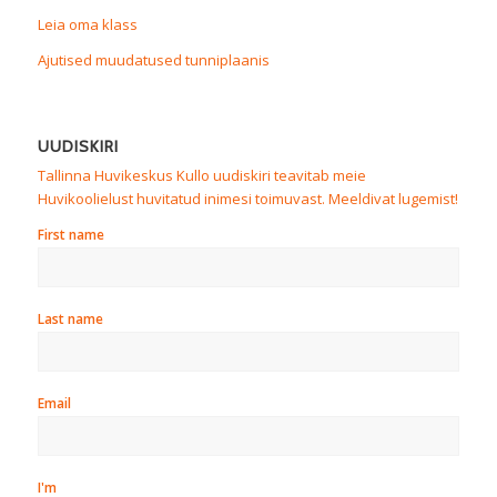
Leia oma klass
Ajutised muudatused tunniplaanis
UUDISKIRI
Tallinna Huvikeskus Kullo uudiskiri teavitab meie
Huvikoolielust huvitatud inimesi toimuvast. Meeldivat lugemist!
First name
Last name
Email
I'm