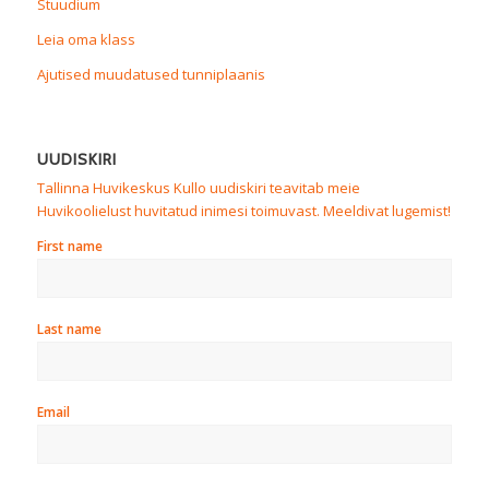
Stuudium
Leia oma klass
Ajutised muudatused tunniplaanis
UUDISKIRI
Tallinna Huvikeskus Kullo uudiskiri teavitab meie
Huvikoolielust huvitatud inimesi toimuvast. Meeldivat lugemist!
First name
Last name
Email