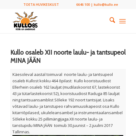
TOETA HUVIKESKUST
6646 100 | kullo@kullo.ee
Kullo osaleb XII noorte laulu- ja tantsupeol
MINA JÄÄN
Käesoleval aastal toimuval noorte laulu- ja tantsupeol
osaleb Kullost kokku 464 õpilast: Kullo kooristuudiost
Ellerhein osaleb 162 lauljat (mudilaskoorist 67, lastekoorist
43 ja tütarlastekoorist 52), kooristuudiost Raduga 85 lauljat
ning tantsuansamblist Sõleke 192 noort tantsijat. Lisaks
võtavad laulu- ja tanstupeo rahvamuusikapeost osa Kullo
kitarriõpilased, ukuleleansambel ja instrumentaalansambel
Sõleke kokku 25 pillimängijaga.XII noorte laulu- ja
tanstupidu MINA JÄÄN toimub 30.juunist – 2.juulini 2017
Tallinnas.