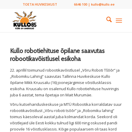
TOETA HUVIKESKUST
6646 100 | kullo@kullo.ee
Kullo robotiehituse õpilane saavutas
robootikavõistlusel esikoha
22. aprillil toimunud robootikavõistlusel „Võru Roboti Tšõõr“ ja
„Robomiku Lahing“ saavutas Tallinna Huvikeskuse Kullo
õpilane Mikk Kruusalu (16) joonejärgimise võistlusklassis
esikoha. Kruusalu on osalenud Kullo robotiehituse huviringis
juba 6 aastat, tema õpetaja on Mait Murumäe.
Võru kutsehariduskeskuse ja MTÜ Robootika korraldatav suur
robootikavõistlust „Võru roboti tsõõr” ja „Robomiku lahing”
toimus käesoleval aastal juba kolmandat korda. Seekord oli
võistlejaid üle Eesti kokku tulnud ligi 600 ning oskused pandi
proovile 16 võistlusklassis. Kõige populaarsem oli taas kord