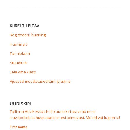
KIIRELT LEITAV
Registreeru huviringi
Huviringid
Tunniplaan
Stuudium
Leia oma klass
Ajutised muudatused tunniplaanis
UUDISKIRI
Tallinna Huvikeskus Kullo uudiskiri teavitab meie
Huvikoolielust huvitatud inimesi toimuvast. Meeldivat lugemist!
First name