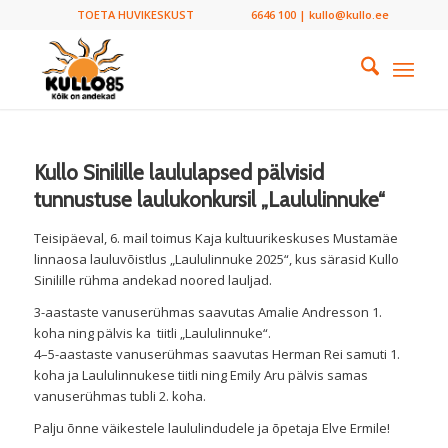
TOETA HUVIKESKUST
6646 100 | kullo@kullo.ee
Kullo Sinilille laululapsed pälvisid
tunnustuse laulukonkursil „Laululinnuke“
Teisipäeval, 6. mail toimus Kaja kultuurikeskuses Mustamäe
linnaosa lauluvõistlus „Laululinnuke 2025“, kus särasid Kullo
Sinilille rühma andekad noored lauljad.
3-aastaste vanuserühmas saavutas Amalie Andresson 1.
koha ning pälvis ka tiitli „Laululinnuke“.
4–5-aastaste vanuserühmas saavutas Herman Rei samuti 1.
koha ja Laululinnukese tiitli ning Emily Aru pälvis samas
vanuserühmas tubli 2. koha.
Palju õnne väikestele laululindudele ja õpetaja Elve Ermile!