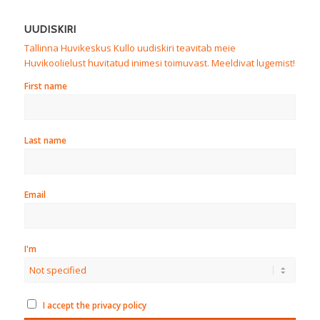
UUDISKIRI
Tallinna Huvikeskus Kullo uudiskiri teavitab meie
Huvikoolielust huvitatud inimesi toimuvast. Meeldivat lugemist!
First name
Last name
Email
I'm
I accept the privacy policy