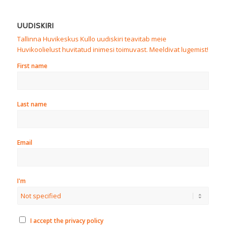
UUDISKIRI
Tallinna Huvikeskus Kullo uudiskiri teavitab meie
Huvikoolielust huvitatud inimesi toimuvast. Meeldivat lugemist!
First name
Last name
Email
I'm
I accept the privacy policy