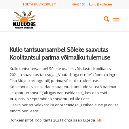
TOETA HUVIKESKUST
6646 100 | kullo@kullo.ee
Kullo tantsuansambel Sõleke saavutas
Koolitantsul parima võimaliku tulemuse
Kullo tantsuansambel Sõleke osales võistlustel Koolitants
2021 ja saavutas tantsuga ,,Vaatad, aga ei näe” (õpetaja Ingrid
Elsa Mugu koreograafi) parima võimaliku tulemuse.
Koolitantsul valiti sadade saadetud tantsude seast 9 parimat
,,signatuurtantsu” (3tk igas vanuseklassis), kes osalesid
augustis ja septembris kontserttuuril üle Eesti.
Lisaks pärjati Sõlekest ka eripreemiaga ,,Unikaalsuse ja erilise
emotsiooni eest”.
Rohkem infot Koolitants 2021 kohta saab lugeda
SIIT