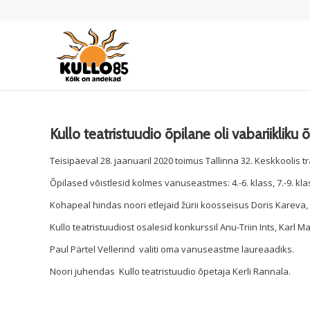
Kullo teatristuudio õpilane oli vabariikliku
Teisipäeval 28. jaanuaril 2020 toimus Tallinna 32. Keskkoolis tr
Õpilased võistlesid kolmes vanuseastmes: 4.-6. klass, 7.-9. klass
Kohapeal hindas noori etlejaid žürii koosseisus Doris Kareva
Kullo teatristuudiost osalesid konkurssil Anu-Triin Ints, Karl M
Paul Pärtel Vellerind valiti oma vanuseastme laureaadiks.
Noori juhendas Kullo teatristuudio õpetaja Kerli Rannala.