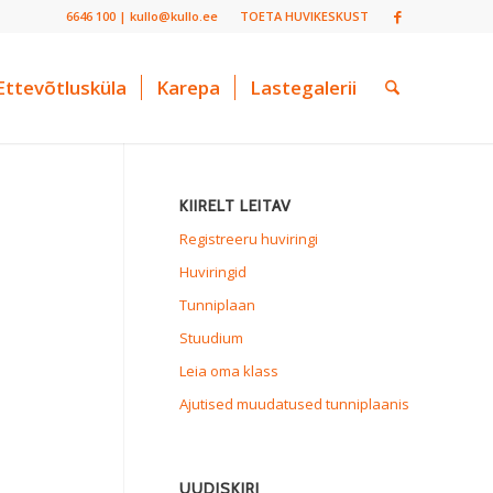
6646 100 | kullo@kullo.ee
TOETA HUVIKESKUST
Ettevõtlusküla
Karepa
Lastegalerii
KIIRELT LEITAV
Registreeru huviringi
Huviringid
Tunniplaan
Stuudium
Leia oma klass
Ajutised muudatused tunniplaanis
UUDISKIRI