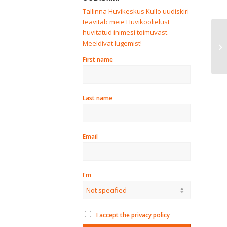
Tallinna Huvikeskus Kullo uudiskiri
teavitab meie Huvikoolielust
huvitatud inimesi toimuvast.
Meeldivat lugemist!
KO
First name
Last name
Email
I'm
I accept the privacy policy