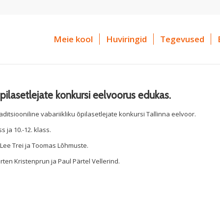
Meie kool
Huviringid
Tegevused
 õpilasetlejate konkursi eelvoorus edukas.
aditsiooniline vabariikliku õpilasetlejate konkursi Tallinna eelvoor.
 ja 10.-12. klass.
, Lee Trei ja Toomas Lõhmuste.
arten Kristenprun ja Paul Pärtel Vellerind.