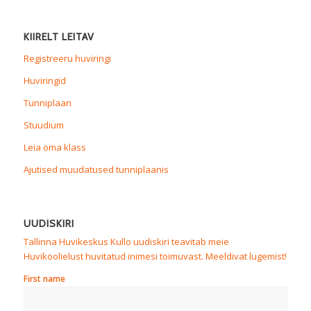
KIIRELT LEITAV
Registreeru huviringi
Huviringid
Tunniplaan
Stuudium
Leia oma klass
Ajutised muudatused tunniplaanis
UUDISKIRI
Tallinna Huvikeskus Kullo uudiskiri teavitab meie
Huvikoolielust huvitatud inimesi toimuvast. Meeldivat lugemist!
First name