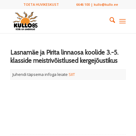
TOETA HUVIKESKUST
6646 100 | kullo@kullo.ee
Lasnamäe ja Pirita linnaosa koolide 3.-5.
klasside meistrivõistlused kergejõustikus
Juhendi täpsema infoga leiate
SIIT