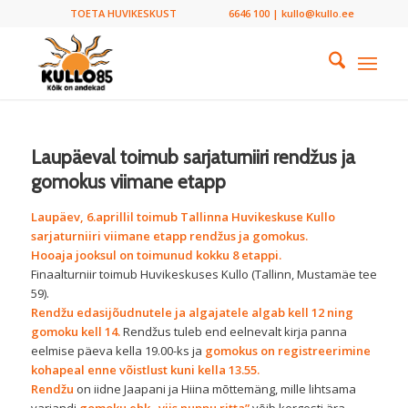
TOETA HUVIKESKUST
6646 100 | kullo@kullo.ee
Laupäeval toimub sarjaturniiri rendžus ja
gomokus viimane etapp
Laupäev, 6.aprillil toimub Tallinna Huvikeskuse Kullo
sarjaturniiri viimane etapp rendžus ja gomokus.
Hooaja jooksul on toimunud kokku 8 etappi.
Finaalturniir toimub Huvikeskuses Kullo (Tallinn, Mustamäe tee
59).
Rendžu edasijõudnutele ja algajatele algab kell 12 ning
gomoku kell 14.
Rendžus tuleb end eelnevalt kirja panna
eelmise päeva kella 19.00-ks ja
gomokus on registreerimine
kohapeal enne võistlust kuni kella 13.55.
Rendžu
on iidne Jaapani ja Hiina mõttemäng, mille lihtsama