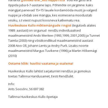
variandi
gomoku ehk „viis nuppu ritta”
võib kergesti ära
õppida juba 6-7-aastane laps. Põhimõte on järgmine: kaks
mängijat panevad 15×15 lauale kordamööda musti ja valgeid
nuppe ja võidab see mängija, kes esimesena moodustab
viisiku, s.t viiest nupust koosneva katkematu rea.
Huvikeskuse Kullo mõttemängude ringist
(tegutseb alates
1989. aastast) on sirgunud rendžu individuaalsed
maailmameistrid Ando Meritee (1993,1999, 2001,2005) ja Tunnet
Taimla (2003) ning võistkondlikud maailmameistrid aastast
2008 Aivo Oll, Johann Lents ja Andry Purk. Lisaks noorte
maailmameistrid Margus Tuvikene (1996) ja Martin Hõbemägi
(2010)
Ootame kõiki huvilisi vaatama ja osalema!
Huvikeskus Kullo lahtist sarjaturniiri rendžus ja gomokus
toetas Tallinna Haridusamet, Eesti Rendžuliit.
Info:
Ants Soosõrv, 56 697 382
Tallinna Huvikeskus Kullo õpetaja