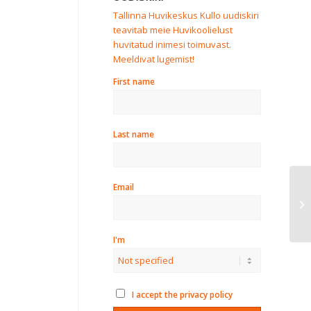
Tallinna Huvikeskus Kullo uudiskiri
teavitab meie Huvikoolielust
huvitatud inimesi toimuvast.
Meeldivat lugemist!
First name
Last name
Email
TE
I'm
I accept the privacy policy