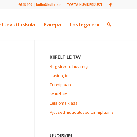
6646 100 | kullo@kullo.ee
TOETA HUVIKESKUST
Ettevõtlusküla
Karepa
Lastegalerii
KIIRELT LEITAV
Registreeru huviringi
Huviringid
Tunniplaan
Stuudium
Leia oma klass
Ajutised muudatused tunniplaanis
UUDISKIRI