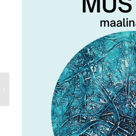
Kullo huviringide Jõulukontserid