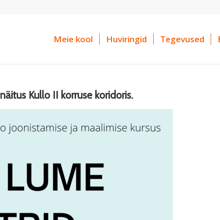
Meie kool
Huviringid
Tegevused
äitus Kullo II korruse koridoris.