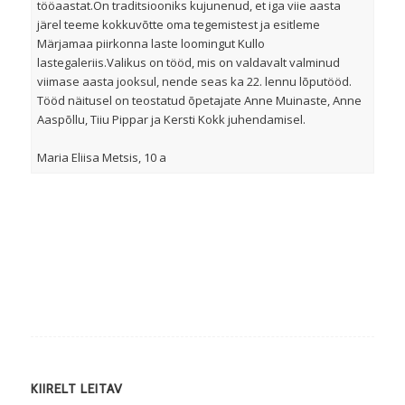
tööaastat.On traditsiooniks kujunenud, et iga viie aasta
järel teeme kokkuvõtte oma tegemistest ja esitleme
Märjamaa piirkonna laste loomingut Kullo
lastegaleriis.Valikus on tööd, mis on valdavalt valminud
viimase aasta jooksul, nende seas ka 22. lennu lõputööd.
Tööd näitusel on teostatud õpetajate Anne Muinaste, Anne
Aaspõllu, Tiiu Pippar ja Kersti Kokk juhendamisel.
Maria Eliisa Metsis, 10 a
KIIRELT LEITAV