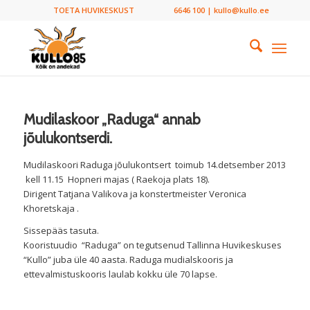
TOETA HUVIKESKUST
6646 100 | kullo@kullo.ee
Mudilaskoor „Raduga“ annab
jõulukontserdi.
Mudilaskoori Raduga jõulukontsert toimub 14.detsember 2013
kell 11.15 Hopneri majas ( Raekoja plats 18).
Dirigent Tatjana Valikova ja konstertmeister Veronica
Khoretskaja .
Sissepääs tasuta.
Kooristuudio “Raduga” on tegutsenud Tallinna Huvikeskuses
“Kullo” juba üle 40 aasta. Raduga mudialskooris ja
ettevalmistuskooris laulab kokku üle 70 lapse.