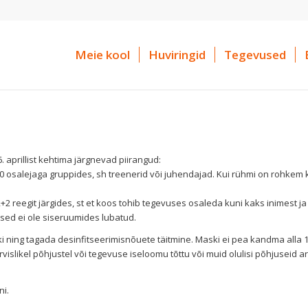
Meie kool
Huviringid
Tegevused
. aprillist kehtima järgnevad piirangud:
 10 osalejaga gruppides, sh treenerid või juhendajad. Kui rühmi on rohkem k
+2 reegit järgides, st et koos tohib tegevuses osaleda kuni kaks inimest ja 
ed ei ole siseruumides lubatud.
 ning tagada desinfitseerimisnõuete täitmine. Maski ei pea kandma alla 1
vislikel põhjustel või tegevuse iseloomu tõttu või muid olulisi põhjuseid 
ni.