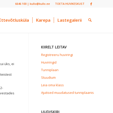
6646 100 | kullo@kullo.ee
TOETA HUVIKESKUST
Ettevõtlusküla
Karepa
Lastegalerii
KIIRELT LEITAV
Registreeru huviringi
Huviringid
ui üks, ei
Tunniplaan
teistest
Stuudium
Leia oma klass
2-
Ajutised muudatused tunniplaanis
arvestades
UUDISKIRI