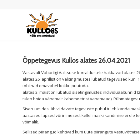
Õppetegevus Kullos alates 26.04.2021
Vastavalt Vabariigi Valitsuse korraldustele hakkavad alates 26
alates 26. aprillist on välitingimustes lubatud tegevused kuni
tohi nad omavahel kokku puutuda.
alates 3. maist on lubatud sisetingimustes individuaaltunnid (2
tuleb hoida vähemalt kahemeetrist vahemaad). Rühmategevus
Siseruumides läbiviidavate tegevuste puhul tuleb kanda maski
aastased lapsed või inimesed, kellel maski kandmine ei ole ter
võimalik.
Sellised piirangud kehtivad kuni uute piirangute vastuvõtmise