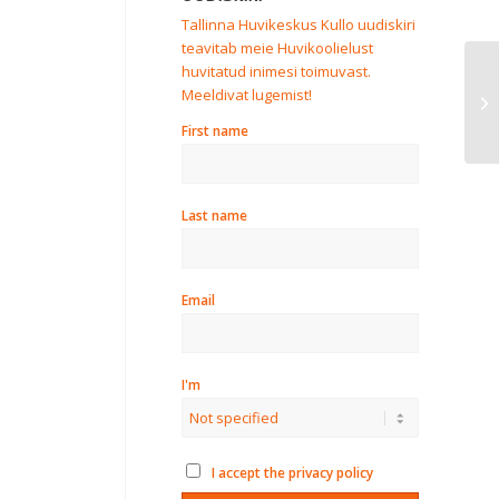
Tallinna Huvikeskus Kullo uudiskiri
teavitab meie Huvikoolielust
huvitatud inimesi toimuvast.
Ku
Meeldivat lugemist!
gr
k
First name
Last name
Email
I'm
I accept the privacy policy