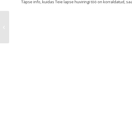
Täpse info, kuidas Teie lapse huviringi töö on korraldatud, sa
Eesti laste ja noorte
keraamikakonkurss-näitus
Savisellid-9