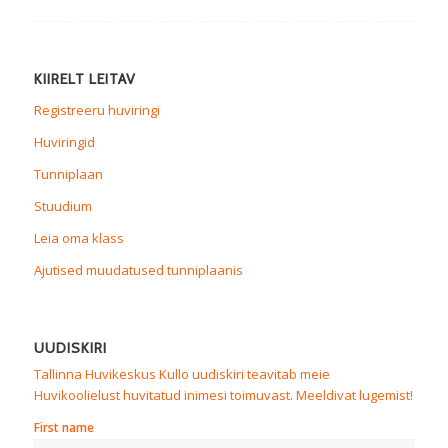
KIIRELT LEITAV
Registreeru huviringi
Huviringid
Tunniplaan
Stuudium
Leia oma klass
Ajutised muudatused tunniplaanis
UUDISKIRI
Tallinna Huvikeskus Kullo uudiskiri teavitab meie
Huvikoolielust huvitatud inimesi toimuvast. Meeldivat lugemist!
First name