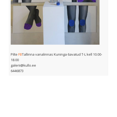
Pilte
FB
Tallinna vanalinnas Kuninga 6avatud T-L kell 10.00-
18.00
galerii@kullo.ee
6446873