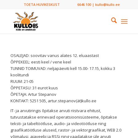
TOETA HUVIKESKUST
6646 100 | kullo@kullo.ee
OSALEJAD: soovitav vanus alates 12. eluaastast
ÕPPEKEEL: eesti keel / vene keel
TUNNID TOIMUVAD: neljapäeviti kell 15.00- 17.15, kokku 3
koolitundi
RUUM: 21-05
ÕPPETASU: 31 eurot kuus
ÕPETAJA: Artur Stepanov
KONTAKT: 5251 505, artur.stepanov(ät)kullo.ee
IT- ja arvutiringis õpitakse arvuti riistvara ehitust,
tutvustatakse erinevaid operatsioonisüsteeme, õpitakse
teksti- ja tabeltöötluse, audio- ja videotöötluse ning
graafikatöötluse aluseid, rastor- ja vektorgraafikat, WEB 2.0
võimalusi, ajaveebi ja RSSi ning vaadatakse üle arvuti