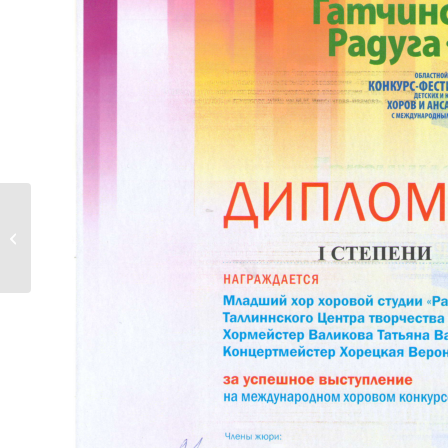
Klaveriringi õpilane saavutas
rahvusvahelisel konkursil diplomi