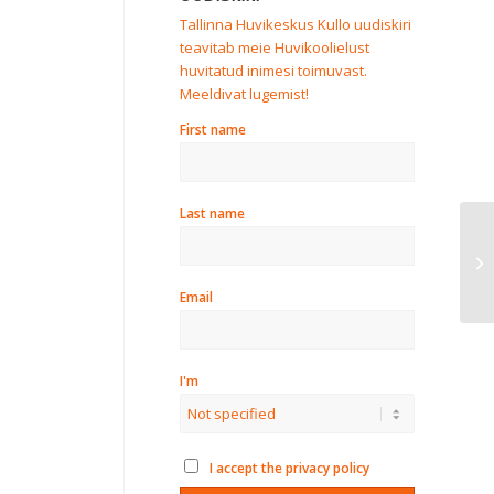
Tallinna Huvikeskus Kullo uudiskiri
teavitab meie Huvikoolielust
huvitatud inimesi toimuvast.
Meeldivat lugemist!
First name
Last name
Se
li
kl
Email
I'm
I accept the privacy policy