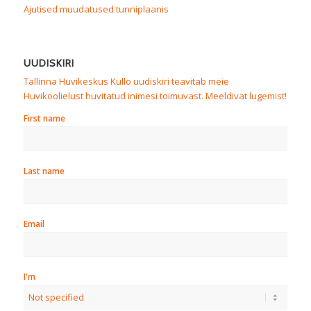
Ajutised muudatused tunniplaanis
UUDISKIRI
Tallinna Huvikeskus Kullo uudiskiri teavitab meie
Huvikoolielust huvitatud inimesi toimuvast. Meeldivat lugemist!
First name
Last name
Email
I'm