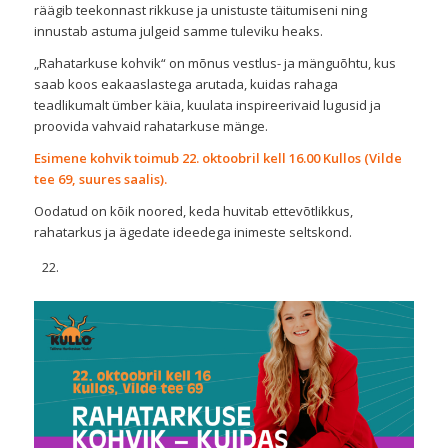
räägib teekonnast rikkuse ja unistuste täitumiseni ning
innustab astuma julgeid samme tuleviku heaks.
„Rahatarkuse kohvik“ on mõnus vestlus- ja mänguõhtu, kus
saab koos eakaaslastega arutada, kuidas rahaga
teadlikumalt ümber käia, kuulata inspireerivaid lugusid ja
proovida vahvaid rahatarkuse mänge.
Esimene kohvik toimub 22. oktoobril kell 16.00 Kullos (Vilde
tee 69, suures saalis).
Oodatud on kõik noored, keda huvitab ettevõtlikkus,
rahatarkus ja ägedate ideedega inimeste seltskond.