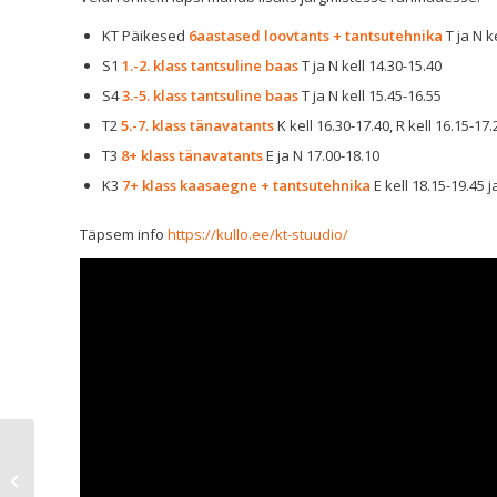
KT Päikesed
6aastased loovtants + tantsutehnika
T ja N k
S1
1.-2. klass tantsuline baas
T ja N kell 14.30-15.40
S4
3.-5. klass tantsuline baas
T ja N kell 15.45-16.55
T2
5.-7. klass tänavatants
K kell 16.30-17.40, R kell 16.15-17.
T3
8+ klass tänavatants
E ja N 17.00-18.10
K3
7+ klass kaasaegne + tantsutehnika
E kell 18.15-19.45 j
Täpsem info
https://kullo.ee/kt-stuudio/
Kuidas targalt rikkaks
saada? Tule Kullo
rahatarkuse