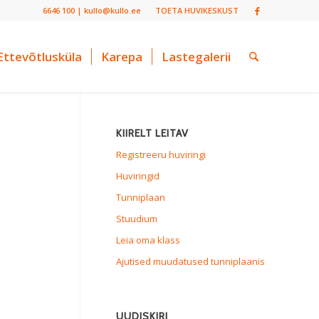
6646 100 | kullo@kullo.ee
TOETA HUVIKESKUST
Ettevõtlusküla
Karepa
Lastegalerii
KIIRELT LEITAV
Registreeru huviringi
Huviringid
Tunniplaan
Stuudium
Leia oma klass
Ajutised muudatused tunniplaanis
UUDISKIRI