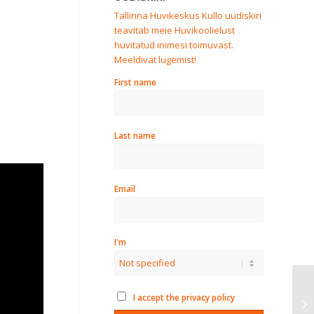
Tallinna Huvikeskus Kullo uudiskiri
teavitab meie Huvikoolielust
huvitatud inimesi toimuvast.
Meeldivat lugemist!
First name
Last name
Email
I'm
I accept the privacy policy