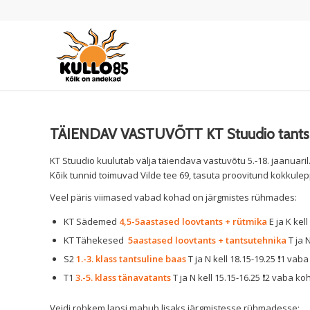
TÄIENDAV VASTUVÕTT KT Stuudio tantsu
KT Stuudio kuulutab välja täiendava vastuvõtu 5.-18. jaanuaril
Kõik tunnid toimuvad Vilde tee 69, tasuta proovitund kokkule
Veel päris viimased vabad kohad on järgmistes rühmades:
KT Sädemed
4,5-5aastased loovtants + rütmika
E ja K kell
KT Tähekesed
5aastased loovtants + tantsutehnika
T ja N
S2
1.-3. klass tantsuline baas
T ja N kell 18.15-19.25 ❗️1 vab
T1
3.-5. klass tänavatants
T ja N kell 15.15-16.25 ❗️2 vaba ko
Veidi rohkem lapsi mahub lisaks järgmistesse rühmadesse: