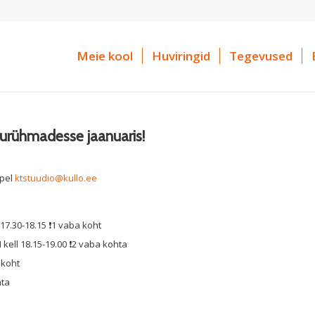
Meie kool
Huviringid
Tegevused
rühmadesse jaanuaris!
.
ppel
ktstuudio@kullo.ee
 17.30-18.15 ❗️1 vaba koht
 kell 18.15-19.00 ❗️2 vaba kohta
a koht
hta