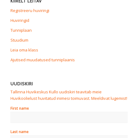
KIIRELT LEITAV
Registreeru huviringi
Huviringid
Tunniplaan
Stuudium
Leia oma klass
Ajutised muudatused tunniplaanis
UUDISKIRI
Tallinna Huvikeskus Kullo uudiskiri teavitab meie
Huvikoolielust huvitatud inimesi toimuvast. Meeldivat lugemist!
First name
Last name