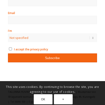
Email
I'm
I accept the privacy policy
This site uses cookies. By continuing to browse the site, you are
agreeing to our use of cookies.
TALLINNA HUVIKESKUS KULLO, registrikood: 75016486 | Mustamäe tee
59 (ajutiselt toimub õppetöö aadressitel: Vilde 69, Räägu 49, Kuninga6)
OK
×
| Tel 6646 100 | E-post kullo(ät)kullo.ee