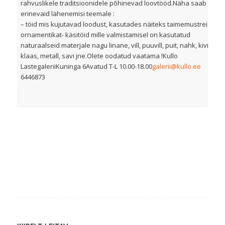
rahvuslikele traditsioonidele põhinevad loovtööd.Näha saab
erinevaid lähenemisi teemale :
– töid mis kujutavad loodust, kasutades näiteks taimemustreid ja
ornamentikat- käsitöid mille valmistamisel on kasutatud
naturaalseid materjale nagu linane, vill, puuvill, puit, nahk, kivi,
klaas, metall, savi jne.Olete oodatud vaatama !Kullo
LastegaleriiKuninga 6Avatud T-L 10.00-18.00
galerii@kullo.ee
6446873