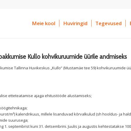
Meie kool
Huviringid
Tegevused
pakkumise Kullo kohvikuruumide üürile andmiseks
kkumise Tallinna Huvikeskus „Kullo“ (Mustamäe tee 59) kohvikuruumide üü
ulise etteteatamise ajaga ehitustööde alustamiseks;
 köögitehnikaga;
urot/m²) kalendrikuus, millele lisanduvad kõrvalkulud (sh hooldus- ja hal
mide suurusega;
ing 1. septembrist kuni 31. detsembrini. Juulis ja augustis kehtestatakse 10