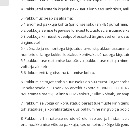
4. Pakkujatel esitada kirjalik pakkumus kinnises ümbrikus, mi
5. Pakkumus peab sisaldama:
5.1 andmeid pakkuja kohta (juriidilise isiku (sh FIE ) puhul nimi
5.2 pakkuja senise tegevuse lühikest tutvustust, äriruumide 
5.3 pakkuja kinnitust, et eelpool esitatud tingimused on ar
tingimustel;
5.4 sõnade ja numbritega kirjutatud arvulist pakkumussumm
numbrid ei lange kokku, loetakse kehtivaks sõnadega kirjut
5.5 pakkumuse esitamise kuupäeva, pakkumuse esitaja nime ko
volikirja alusel);
5.6 dokumenti tagatisraha tasumise kohta.
6. Pakkumise tagatisraha suuruseks on 500 eurot. Tagatisra
Linnakantselei SEB pank AS arvelduskontole IBAN: EE3110102
“Mustamäe tee 59, Tallinna Huvikeskus „Kullo“ kohvik, [enamp
7. Pakkumise võitja on kohustatud pärast tulemuste kinnitami
tühistatakse ja korraldatakse uus pakkumine ning võitja poolt
8. Pakkumisi hinnatakse nende võrdlemise teel ja hindamise a
enampakkumise võidab pakkuja, kes on teinud kõige kõrge