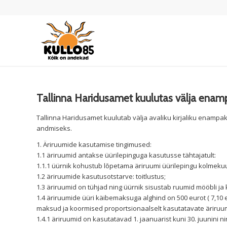
Tallinna Haridusamet kuulutas välja enam
Tallinna Haridusamet kuulutab välja avaliku kirjaliku enampa
andmiseks.
1. Äriruumide kasutamise tingimused:
1.1 äriruumid antakse üürilepinguga kasutusse tähtajatult:
1.1.1 üürnik kohustub lõpetama äriruumi üürilepingu kolmeku
1.2 äriruumide kasutusotstarve: toitlustus;
1.3 äriruumid on tühjad ning üürnik sisustab ruumid mööbli ja
1.4 äriruumide üüri käibemaksuga alghind on 500 eurot ( 7,10 e
maksud ja koormised proportsionaalselt kasutatavate äriruu
1.4.1 äriruumid on kasutatavad 1. jaanuarist kuni 30. juunini n