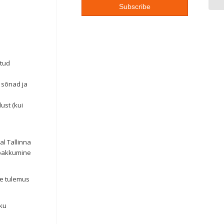
atud
 sõnad ja
ust (kui
l Tallinna
mpakkumine
se tulemus
iku