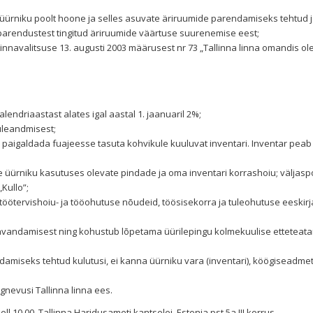
a üürniku poolt hoone ja selles asuvate äriruumide parendamiseks tehtud 
 parendustest tingitud äriruumide väärtuse suurenemise eest;
innavalitsuse 13. augusti 2003 määrusest nr 73 „Tallinna linna omandis ol
endriaastast alates igal aastal 1. jaanuaril 2%;
üleandmisest;
a, paigaldada fuajeesse tasuta kohvikule kuuluvat inventari. Inventar pea
e üürniku kasutuses olevate pindade ja oma inventari korrashoiu; väljasp
Kullo”;
öötervishoiu- ja tööohutuse nõudeid, töösisekorra ja tuleohutuse eeskirja
 kavandamisest ning kohustub lõpetama üürilepingu kolmekuulise etteteat
amiseks tehtud kulutusi, ei kanna üürniku vara (inventari), köögiseadmet
gnevusi Tallinna linna ees.
ll 10.00, Tallinna Haridusameti kantselei, Estonia pst 5a III korrus.