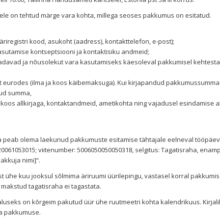
llele on tehtud märge vara kohta, millega seoses pakkumus on esitatud.
, äriregistri kood, asukoht (aadress), kontakttelefon, e-post);
kasutamise kontseptsiooni ja kontaktisiku andmeid;
usaadavad ja nõusolekut vara kasutamiseks käesoleval pakkumisel kehtest
at eurodes (ilma ja koos käibemaksuga). Kui kirjapandud pakkumussumma
atud summa,
os allkirjaga, kontaktandmeid, ametikohta ning vajadusel esindamise al
ha peab olema laekunud pakkumuste esitamise tähtajale eelneval tööpäeva
20061053015; viitenumber: 5006050050050318, selgitus: Tagatisraha, ena
akkuja nimi]“.
st ühe kuu jooksul sõlmima äriruumi üürilepingu, vastasel korral pakkumi
 makstud tagatisraha ei tagastata.
luseks on kõrgeim pakutud üür ühe ruutmeetri kohta kalendrikuus. Kirjal
ma pakkumuse.