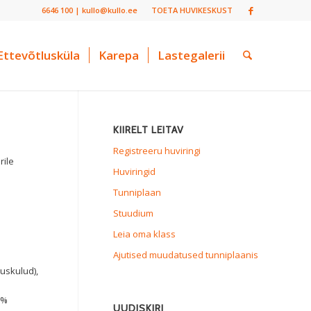
6646 100 | kullo@kullo.ee
TOETA HUVIKESKUST
Ettevõtlusküla
Karepa
Lastegalerii
KIIRELT LEITAV
Registreeru huviringi
rile
Huviringid
Tunniplaan
Stuudium
Leia oma klass
Ajutised muudatused tunniplaanis
duskulud),
0%
UUDISKIRI