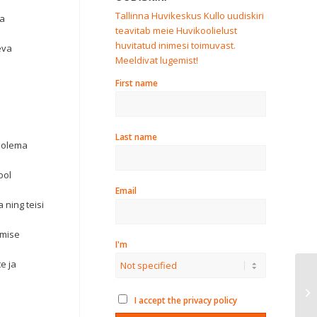
Tallinna Huvikeskus Kullo uudiskiri
ja
teavitab meie Huvikoolielust
huvitatud inimesi toimuvast.
eva
Meeldivat lugemist!
First name
Last name
b olema
ool
Email
 ning teisi
amise
I'm
e ja
“R
I accept the privacy policy