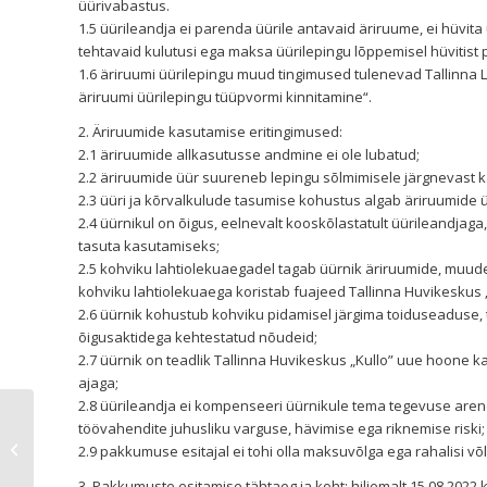
üürivabastus.
1.5 üürileandja ei parenda üürile antavaid äriruume, ei hüvit
tehtavaid kulutusi ega maksa üürilepingu lõppemisel hüvitist
1.6 äriruumi üürilepingu muud tingimused tulenevad Tallinna L
äriruumi üürilepingu tüüpvormi kinnitamine“.
2. Äriruumide kasutamise eritingimused:
2.1 äriruumide allkasutusse andmine ei ole lubatud;
2.2 äriruumide üür suureneb lepingu sõlmimisele järgnevast kal
2.3 üüri ja kõrvalkulude tasumise kohustus algab äriruumide 
2.4 üürnikul on õigus, eelnevalt kooskõlastatult üürileandjag
tasuta kasutamiseks;
2.5 kohviku lahtiolekuaegadel tagab üürnik äriruumide, muud
kohviku lahtiolekuaega koristab fuajeed Tallinna Huvikeskus „
2.6 üürnik kohustub kohviku pidamisel järgima toiduseaduse, t
õigusaktidega kehtestatud nõudeid;
2.7 üürnik on teadlik Tallinna Huvikeskus „Kullo” uue hoone
ajaga;
2.8 üürileandja ei kompenseeri üürnikule tema tegevuse arend
töövahendite juhusliku varguse, hävimise ega riknemise riski;
Kullo õpilased pälvisid tunnustuse
2.9 pakkumuse esitajal ei tohi olla maksuvõlga ega rahalisi võl
joonistusvõistlusel „Aasta orhidee ...
3. Pakkumuste esitamise tähtaeg ja koht: hiljemalt 15.08.2022 ke